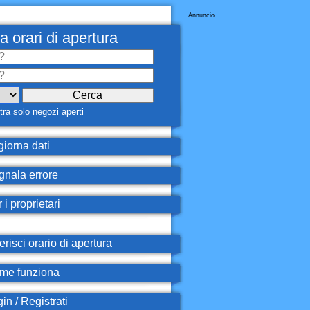
Annuncio
a orari di apertura
ra solo negozi aperti
iorna dati
nala errore
 i proprietari
erisci orario di apertura
e funziona
in / Registrati