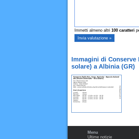
Immetti almeno altri
100
caratteri
pe
Immagini di Conserve I
solare) a Albinia (GR)
Menu
Ultime notizie