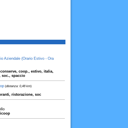
io Aziendale (Orario Estivo - Ora
conserve, coop., estivo, italia,
, soc., spaccio
oop
(
distanza: 0,48 km
)
oranti, ristorazione, soc
llo
nicoop