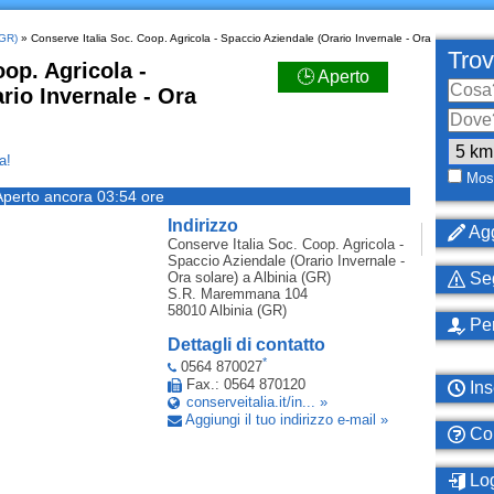
(GR)
» Conserve Italia Soc. Coop. Agricola - Spaccio Aziendale (Orario Invernale - Ora
Trov
op. Agricola -
🕒 Aperto
rio Invernale - Ora
a!
Most
Aperto ancora 03:54 ore
Indirizzo
Agg
Conserve Italia Soc. Coop. Agricola -
Spaccio Aziendale (Orario Invernale -
Ora solare)
a Albinia (GR)
Seg
S.R. Maremmana 104
58010
Albinia (GR)
Per
Dettagli di contatto
*
0564 870027
Fax.: 0564 870120
Ins
conserveitalia.it/in... »
Aggiungi il tuo indirizzo e-mail »
Com
Log