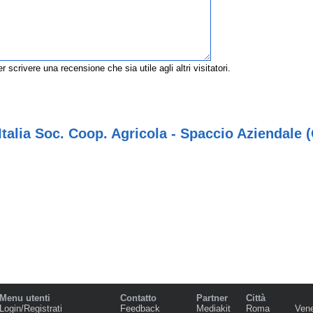
r scrivere una recensione che sia utile agli altri visitatori.
talia Soc. Coop. Agricola - Spaccio Aziendale (
Menu utenti
Contatto
Partner
Città
Login/Registrati
Feedback
Mediakit
Roma
Ven