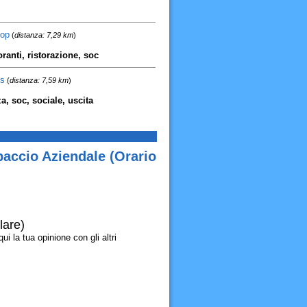
oop
(
distanza: 7,29 km
)
oranti, ristorazione, soc
us
(
distanza: 7,59 km
)
a, soc, sociale, uscita
paccio Aziendale (Orario
lare)
i la tua opinione con gli altri