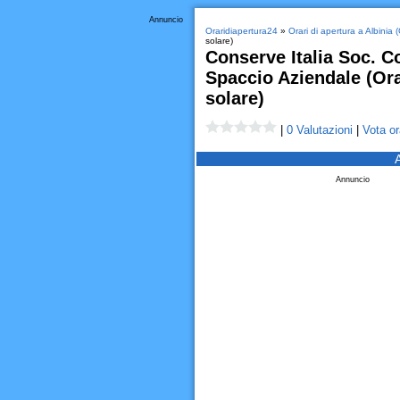
Annuncio
Oraridiapertura24
»
Orari di apertura a Albinia 
solare)
Conserve Italia Soc. Co
Spaccio Aziendale (Ora
solare)
|
0 Valutazioni
|
Vota or
Annuncio