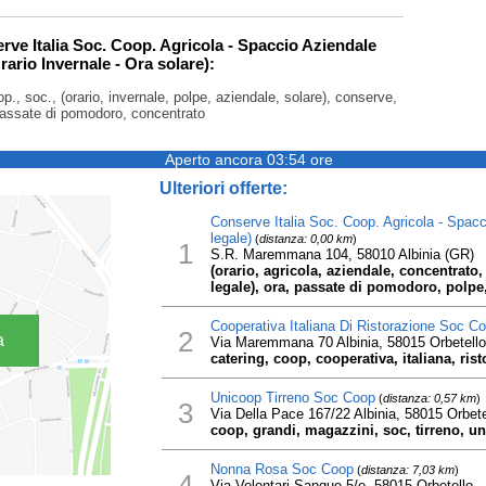
erve Italia Soc. Coop. Agricola - Spaccio Aziendale
rario Invernale - Ora solare):
oop., soc., (orario, invernale, polpe, aziendale, solare), conserve,
assate di pomodoro, concentrato
Aperto ancora 03:54 ore
Ulteriori offerte:
Conserve Italia Soc. Coop. Agricola - Spacc
legale)
(
distanza: 0,00 km
)
1
S.R. Maremmana 104, 58010 Albinia (GR)
(orario, agricola, aziendale, concentrato, 
legale), ora, passate di pomodoro, polpe
Cooperativa Italiana Di Ristorazione Soc C
2
a
Via Maremmana 70 Albinia, 58015 Orbetello
catering, coop, cooperativa, italiana, rist
Unicoop Tirreno Soc Coop
(
distanza: 0,57 km
)
3
Via Della Pace 167/22 Albinia, 58015 Orbete
coop, grandi, magazzini, soc, tirreno, u
Nonna Rosa Soc Coop
(
distanza: 7,03 km
)
4
Via Volontari Sangue 5/e, 58015 Orbetello