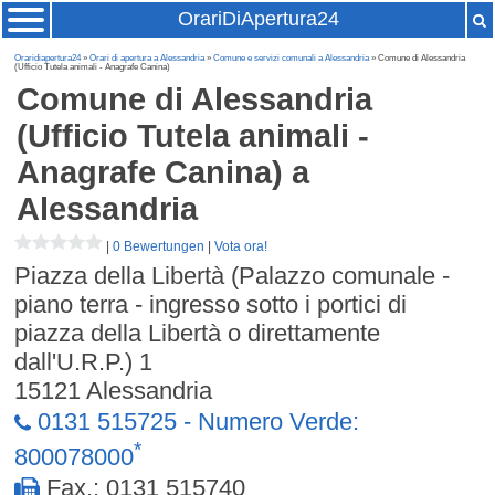
OrariDiApertura24
Oraridiapertura24
»
Orari di apertura a Alessandria
»
Comune e servizi comunali a Alessandria
» Comune di Alessandria
(Ufficio Tutela animali - Anagrafe Canina)
Comune di Alessandria
(Ufficio Tutela animali -
Anagrafe Canina)
a
Alessandria
|
0 Bewertungen
|
Vota ora!
Piazza della Libertà (Palazzo comunale -
piano terra - ingresso sotto i portici di
piazza della Libertà o direttamente
dall'U.R.P.) 1
15121
Alessandria
0131 515725 - Numero Verde:
*
800078000
Fax.: 0131 515740