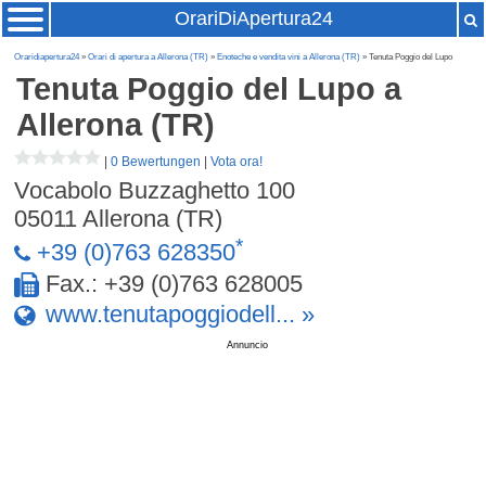
OrariDiApertura24
Oraridiapertura24
»
Orari di apertura a Allerona (TR)
»
Enoteche e vendita vini a Allerona (TR)
» Tenuta Poggio del Lupo
Tenuta Poggio del Lupo
a
Allerona (TR)
|
0 Bewertungen
|
Vota ora!
Vocabolo Buzzaghetto 100
05011
Allerona (TR)
*
+39 (0)763 628350
Fax.: +39 (0)763 628005
www.tenutapoggiodell... »
Annuncio