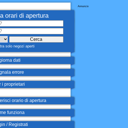
Annuncio
a orari di apertura
ra solo negozi aperti
iorna dati
nala errore
 i proprietari
erisci orario di apertura
e funziona
in / Registrati