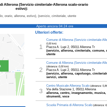
i Allerona (Servizio cimiteriale-Allerona scalo-orario
estivo):
o, orario, allerona, estivo), (servizio, cimiteriale, utente
Aperto ancora 04:24 ore
Ulteriori offerte:
Comune di Allerona (Servizio cimiteriale-Alle
0,00 km
)
1
Piazza A. Lupi 2, 05011 Allerona Tr
(servizio, allerona, cimiteriale, comune, d
utente
Comune di Allerona (Servizio cimiteriale-All
a
(
distanza: 0,00 km
)
2
Piazza A. Lupi 2, 05011 Allerona Tr
(servizio, allerona, capoluogo, cimiterial
servizi, utente
Centro Musicale Allerona Scalo
(
distanza: 5,8
3
Via della Stazione 1, 05011 Allerona
allerona, centro, insegnamento, musica, 
strumenti, voce
Scuola Primaria di Allerona Scalo
(
distanza: 