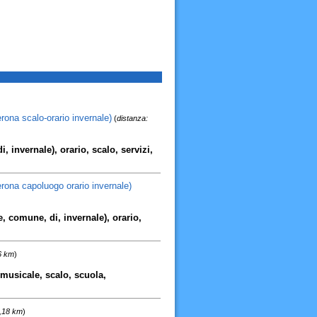
rona scalo-orario invernale)
(
distanza:
i, invernale), orario, scalo, servizi,
erona capoluogo orario invernale)
e, comune, di, invernale), orario,
6 km
)
musicale, scalo, scuola,
6,18 km
)