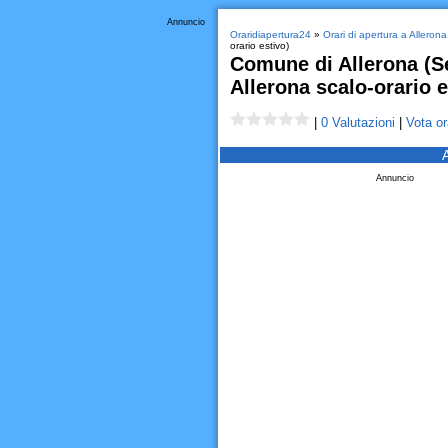
Annuncio
Oraridiapertura24
»
Orari di apertura a Allerona
orario estivo)
Comune di Allerona (Se
Allerona scalo-orario e
|
0 Valutazioni
|
Vota or
Annuncio