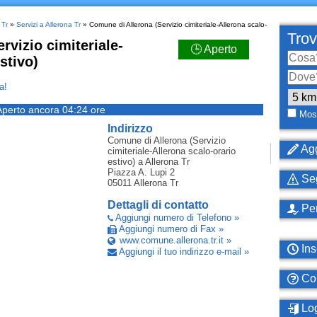
 Tr
»
Servizi a Allerona Tr
» Comune di Allerona (Servizio cimiteriale-Allerona scalo-
Trov
rvizio cimiteriale-
🕒 Aperto
stivo)
a!
Aperto ancora 04:24 ore
Most
Indirizzo
Comune di Allerona (Servizio
Agg
cimiteriale-Allerona scalo-orario
estivo)
a Allerona Tr
Piazza A. Lupi 2
Seg
05011
Allerona Tr
Dettagli di contatto
Per
Aggiungi numero di Telefono »
Aggiungi numero di Fax »
www.comune.allerona.tr.it »
Ins
Aggiungi il tuo indirizzo e-mail »
Com
Log