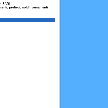
4 BARI
nti, prelievi, soldi, versamenti