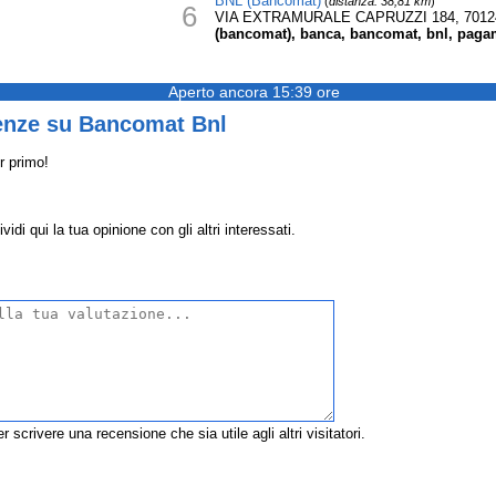
BNL (Bancomat)
(
distanza: 38,81 km
)
6
VIA EXTRAMURALE CAPRUZZI 184, 7012
(bancomat), banca, bancomat, bnl, pagame
Aperto ancora 15:39 ore
enze su Bancomat Bnl
r primo!
i qui la tua opinione con gli altri interessati.
r scrivere una recensione che sia utile agli altri visitatori.