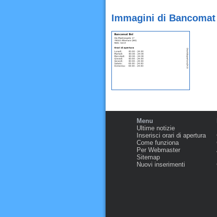
Immagini di Bancomat 
Menu
Ultime notizie
Inserisci orari di apertura
Come funziona
Per Webmaster
Sitemap
Nuovi inserimenti