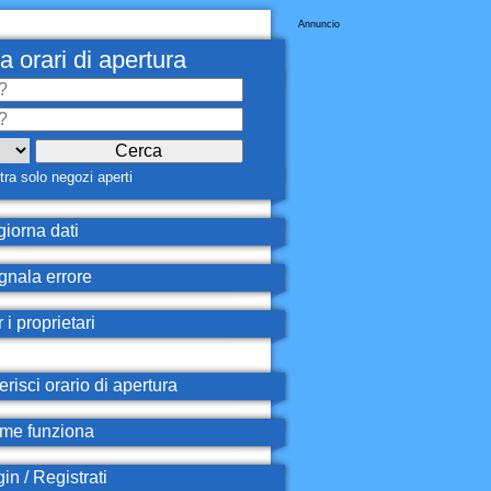
Annuncio
a orari di apertura
ra solo negozi aperti
iorna dati
nala errore
 i proprietari
erisci orario di apertura
e funziona
in / Registrati