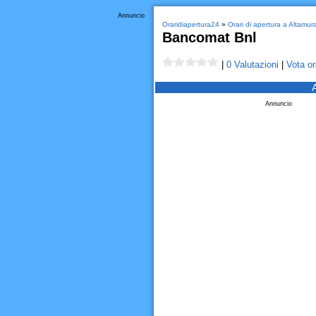
Annuncio
Oraridiapertura24
»
Orari di apertura a Altamur
Bancomat Bnl
|
0 Valutazioni
|
Vota or
Annuncio