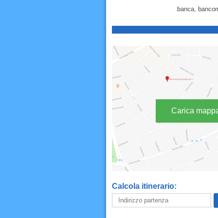
banca, bancoma
Carica mapp
Calcola itinerario: