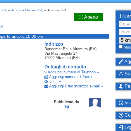
a (BA)
»
Banche a Altamura (BA)
» Bancomat Bnl
Trov
🕒 Aperto
a!
Aperto ancora 15:39 ore
Indirizzo
Most
Bancomat Bnl
a Altamura (BA)
Via Mastrangelo 17
70022
Altamura (BA)
Agg
Dettagli di contatto
Aggiungi numero di Telefono »
Seg
Aggiungi numero di Fax »
bnl.it »
Per
Aggiungi il tuo indirizzo e-mail »
Pubblicato da
Ins
feg
Com
Log