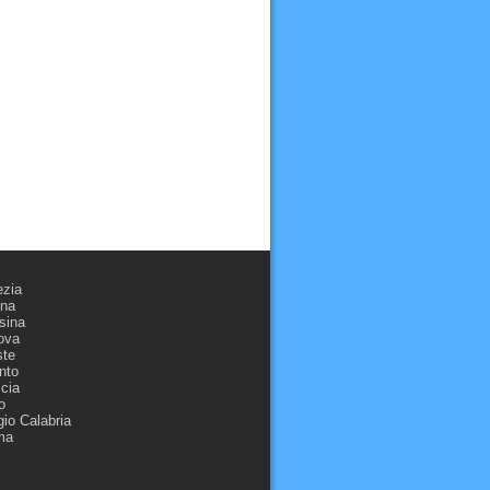
ezia
ona
sina
ova
ste
nto
cia
o
io Calabria
ma