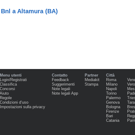
Bnl a Altamura (BA)
Menu utenti
Contatto
Partner
Città
Login/Registrati
Feedback
Mediakit
Roma
Ven
Classifica
Suggerimenti
Stampa
Milano
Ver
Concorsi
Note legali
Napoli
Mes
Aiuto
Note legali App
Torino
Pad
Regole
Palermo
Trie
Condizioni d‘uso
Genova
Tara
Impostazioni sulla privacy
Bologna
Bres
Firenze
Prat
Bari
Regg
Catania
Par