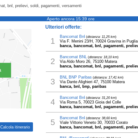
t, bnl, prelievi, soldi, pagamenti, versamenti
Aperto ancora 15:39 ore
Ulteriori offerte:
Bancomat Bnl
(
distanza: 11,25 km
)
1
Via F. Menini 23/H, 70024 Gravina in Puglia
banca, bancomat, bnl, pagamenti, preliev
Bancomat BNL
(
distanza: 18,10 km
)
2
Via Aldo Moro 26, 75100 Matera
banca, bancomat, bnl, pagamenti, preliev
a
BNL BNP Paribas
(
distanza: 17,41 km
)
3
Via Dante Alighieri 47, 75100 Matera
banca, bnl, bnp, paribas
Bancomat Bnl
(
distanza: 31,20 km
)
4
Via Roma 5, 70023 Gioia del Colle
banca, bancomat, bnl, pagamenti, preliev
Bancomat Bnl
(
distanza: 38,60 km
)
5
Viale Vittorio Veneto 30, 70033 Corato
banca, bancomat, bnl, pagamenti, preliev