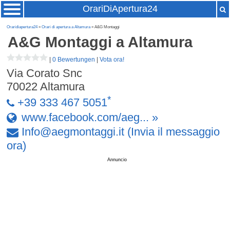
OrariDiApertura24
Oraridiapertura24
»
Orari di apertura a Altamura
» A&G Montaggi
A&G Montaggi
a Altamura
|
0 Bewertungen
|
Vota ora!
Via Corato Snc
70022
Altamura
*
+39 333 467 5051
www.facebook.com/aeg... »
Info
@
aegmontaggi
.
it
(Invia il messaggio
ora)
Annuncio