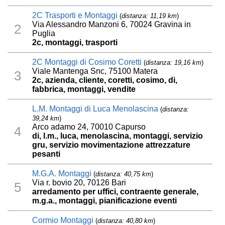
2C Trasporti e Montaggi
(
distanza: 11,19 km
)
Via Alessandro Manzoni 6, 70024 Gravina in
2
Puglia
2c, montaggi, trasporti
2C Montaggi di Cosimo Coretti
(
distanza: 19,16 km
)
Viale Mantenga Snc, 75100 Matera
3
2c, azienda, cliente, coretti, cosimo, di,
fabbrica, montaggi, vendite
L.M. Montaggi di Luca Menolascina
(
distanza:
39,24 km
)
Arco adamo 24, 70010 Capurso
4
di, l.m., luca, menolascina, montaggi, servizio
gru, servizio movimentazione attrezzature
pesanti
M.G.A. Montaggi
(
distanza: 40,75 km
)
Via r. bovio 20, 70126 Bari
5
arredamento per uffici, contraente generale,
m.g.a., montaggi, pianificazione eventi
Cormio Montaggi
(
distanza: 40,80 km
)