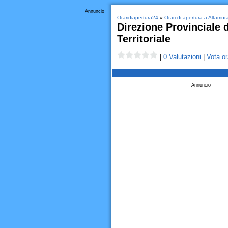
Annuncio
Oraridiapertura24
»
Orari di apertura a Altamur
Direzione Provinciale di
Territoriale
|
0 Valutazioni
|
Vota or
Annuncio