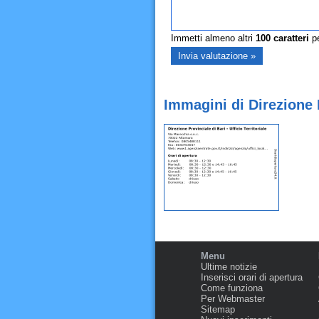
Immetti almeno altri
100
caratteri
pe
Immagini di Direzione P
Menu
Ultime notizie
Inserisci orari di apertura
Come funziona
Per Webmaster
Sitemap