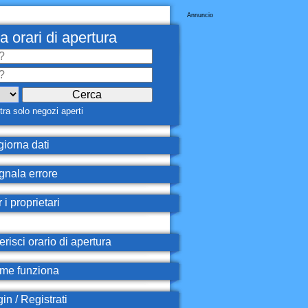
Annuncio
a orari di apertura
ra solo negozi aperti
iorna dati
nala errore
 i proprietari
erisci orario di apertura
e funziona
in / Registrati