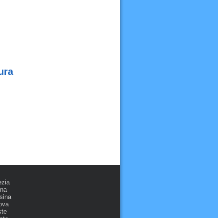
ura
ezia
ona
sina
ova
ste