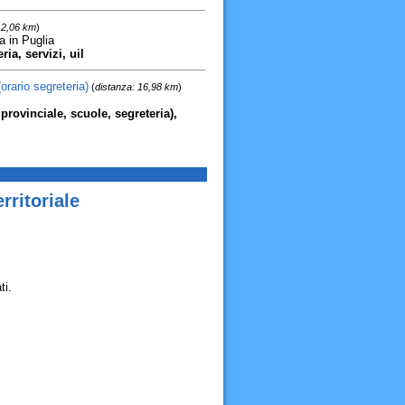
12,06 km
)
 in Puglia
ia, servizi, uil
orario segreteria)
(
distanza: 16,98 km
)
, provinciale, scuole, segreteria),
rritoriale
ti.