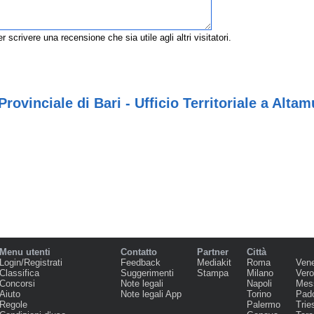
r scrivere una recensione che sia utile agli altri visitatori.
rovinciale di Bari - Ufficio Territoriale a Altam
Menu utenti
Contatto
Partner
Città
Login/Registrati
Feedback
Mediakit
Roma
Ven
Classifica
Suggerimenti
Stampa
Milano
Ver
Concorsi
Note legali
Napoli
Mes
Aiuto
Note legali App
Torino
Pad
Regole
Palermo
Trie