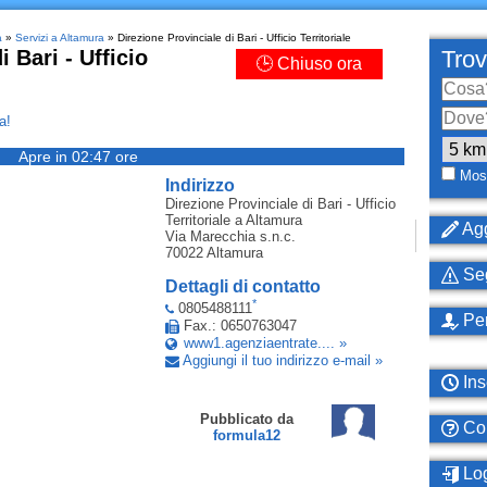
a
»
Servizi a Altamura
» Direzione Provinciale di Bari - Ufficio Territoriale
 Bari - Ufficio
Trov
🕒 Chiuso ora
a!
Apre in 02:47 ore
Most
Indirizzo
Direzione Provinciale di Bari - Ufficio
Territoriale
a Altamura
Agg
Via Marecchia s.n.c.
70022
Altamura
Seg
Dettagli di contatto
*
0805488111
Per
Fax.: 0650763047
www1.agenziaentrate.... »
Aggiungi il tuo indirizzo e-mail »
Ins
Pubblicato da
Com
formula12
Log