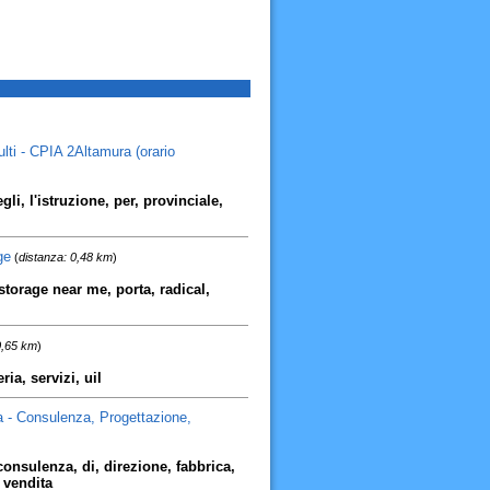
ulti - CPIA 2Altamura (orario
gli, l'istruzione, per, provinciale,
ge
(
distanza: 0,48 km
)
torage near me, porta, radical,
0,65 km
)
ia, servizi, uil
ra - Consulenza, Progettazione,
 consulenza, di, direzione, fabbrica,
 vendita