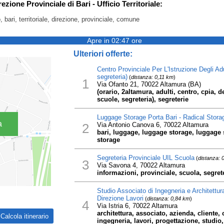
ezione Provinciale di Bari - Ufficio Territoriale:
io, bari, territoriale, direzione, provinciale, comune
Apre in 02:47 ore
Ulteriori offerte:
Centro Provinciale Per L'Istruzione Degli Ad
segreteria)
(
distanza: 0,11 km
)
1
Via Ofanto 21, 70022 Altamura (BA)
(orario, 2altamura, adulti, centro, cpia, de
scuole, segreteria), segreterie
Luggage Storage Porta Bari - Radical Stora
a
2
Via Antonio Canova 6, 70022 Altamura
bari, luggage, luggage storage, luggage s
storage
Segreteria Provinciale UIL Scuola
(
distanza: 
3
Via Savona 4, 70022 Altamura
informazioni, provinciale, scuola, segreter
Studio Associato di Ingegneria e Architettu
Direzione Lavori
(
distanza: 0,84 km
)
4
Via Istria 6, 70022 Altamura
architettura, associato, azienda, cliente,
ingegneria, lavori, progettazione, studio,