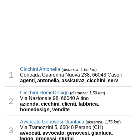
Cicchini Antonella
(
distanza: 1,55 km
)
1
Contrada Guarenna Nuova 238, 66043 Casoli
agenti, antonella, assicuraz, cicchini, serv
Cicchini HomeDesign
(
distanza: 1,59 km
)
Via Nazionale 98, 66040 Altino
2
azienda, cicchini, clienti, fabbrica,
homedesign, vendite
Avvocato Genovesi Gianluca
(
distanza: 1,76 km
)
Via Tramozzini 5, 66040 Perano (CH)
3
avvocati, avvocato, genovesi, gianluca,
legge, processi, studio