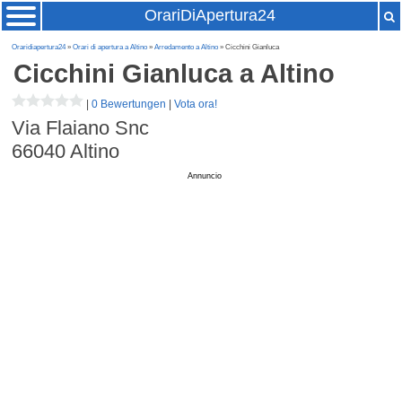
OrariDiApertura24
Oraridiapertura24
»
Orari di apertura a Altino
»
Arredamento a Altino
» Cicchini Gianluca
Cicchini Gianluca
a Altino
|
0 Bewertungen
|
Vota ora!
Via Flaiano Snc
66040
Altino
Annuncio