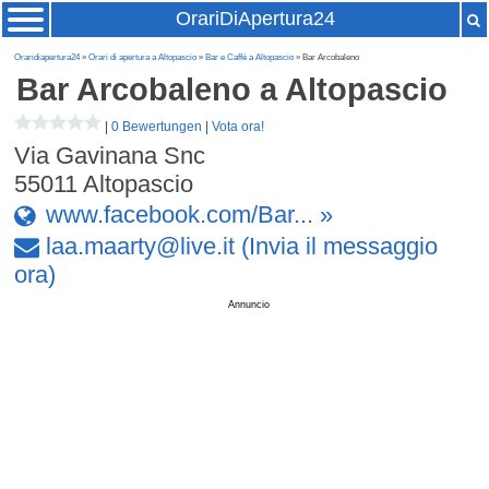
OrariDiApertura24
Oraridiapertura24
»
Orari di apertura a Altopascio
»
Bar e Caffè a Altopascio
» Bar Arcobaleno
Bar Arcobaleno
a Altopascio
|
0 Bewertungen
|
Vota ora!
Via Gavinana Snc
55011
Altopascio
www.facebook.com/Bar... »
laa
.
maarty
@
live
.
it
(Invia il messaggio
ora)
Annuncio