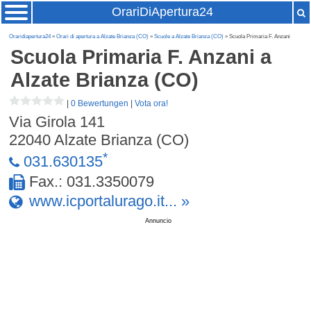
OrariDiApertura24
Oraridiapertura24
»
Orari di apertura a Alzate Brianza (CO)
»
Scuole a Alzate Brianza (CO)
» Scuola Primaria F. Anzani
Scuola Primaria F. Anzani
a
Alzate Brianza (CO)
|
0 Bewertungen
|
Vota ora!
Via Girola 141
22040
Alzate Brianza (CO)
*
031.630135
Fax.: 031.3350079
www.icportalurago.it... »
Annuncio