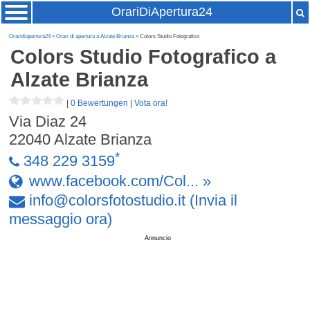
OrariDiApertura24
Oraridiapertura24
»
Orari di apertura a Alzate Brianza
» Colors Studio Fotografico
Colors Studio Fotografico
a
Alzate Brianza
|
0 Bewertungen
|
Vota ora!
Via Diaz 24
22040
Alzate Brianza
*
348 229 3159
www.facebook.com/Col... »
info
@
colorsfotostudio
.
it
(Invia il
messaggio ora)
Annuncio