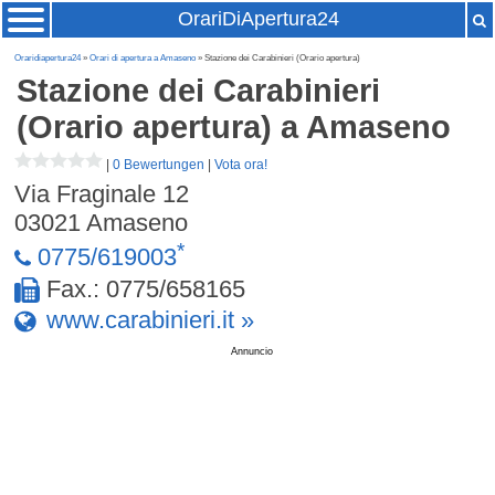
OrariDiApertura24
Oraridiapertura24
»
Orari di apertura a Amaseno
» Stazione dei Carabinieri (Orario apertura)
Stazione dei Carabinieri
(Orario apertura)
a Amaseno
|
0 Bewertungen
|
Vota ora!
Via Fraginale 12
03021
Amaseno
*
0775/619003
Fax.: 0775/658165
www.carabinieri.it »
Annuncio