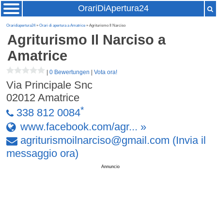
OrariDiApertura24
Oraridiapertura24
»
Orari di apertura a Amatrice
» Agriturismo Il Narciso
Agriturismo Il Narciso
a
Amatrice
|
0 Bewertungen
|
Vota ora!
Via Principale Snc
02012
Amatrice
*
338 812 0084
www.facebook.com/agr... »
agriturismoilnarciso
@
gmail
.
com
(Invia il
messaggio ora)
Annuncio