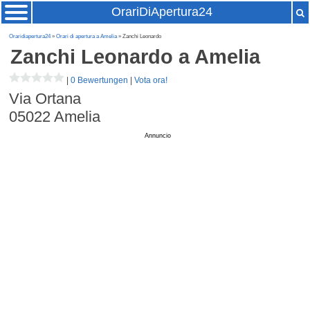
OrariDiApertura24
Oraridiapertura24
»
Orari di apertura a Amelia
» Zanchi Leonardo
Zanchi Leonardo
a Amelia
|
0 Bewertungen
|
Vota ora!
Via Ortana
05022
Amelia
Annuncio