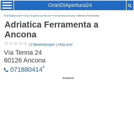
OrariDiApertura24
Oraridiapertura24
»
Orari di apertura a Ancona
»
Ferramenta a Ancona
» Adriatica Ferramenta
Adriatica Ferramenta
a
Ancona
|
0 Bewertungen
|
Vota ora!
Via Tenna 24
60126
Ancona
*
071880414
Annuncio