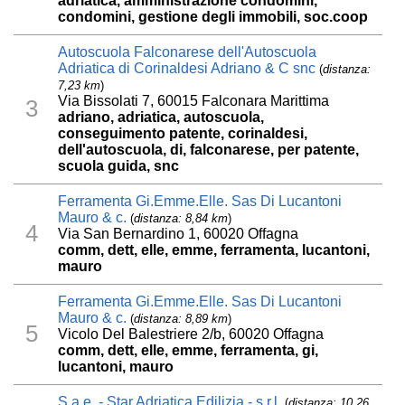
adriatica, amministrazione condomini,
condomini, gestione degli immobili, soc.coop
Autoscuola Falconarese dell'Autoscuola
Adriatica di Corinaldesi Adriano & C snc
(
distanza:
7,23 km
)
Via Bissolati 7, 60015 Falconara Marittima
3
adriano, adriatica, autoscuola,
conseguimento patente, corinaldesi,
dell'autoscuola, di, falconarese, per patente,
scuola guida, snc
Ferramenta Gi.Emme.Elle. Sas Di Lucantoni
Mauro & c.
(
distanza: 8,84 km
)
4
Via San Bernardino 1, 60020 Offagna
comm, dett, elle, emme, ferramenta, lucantoni,
mauro
Ferramenta Gi.Emme.Elle. Sas Di Lucantoni
Mauro & c.
(
distanza: 8,89 km
)
5
Vicolo Del Balestriere 2/b, 60020 Offagna
comm, dett, elle, emme, ferramenta, gi,
lucantoni, mauro
S.a.e. - Star Adriatica Edilizia - s.r.l.
(
distanza: 10,26