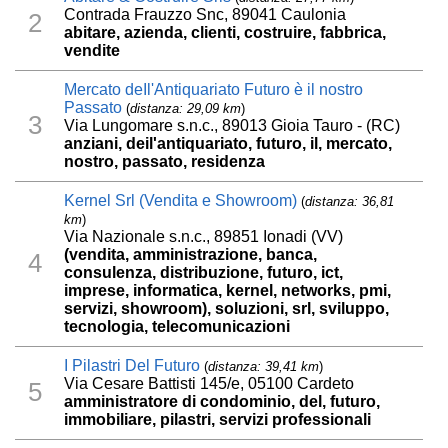
Contrada Frauzzo Snc, 89041 Caulonia
2
abitare, azienda, clienti, costruire, fabbrica,
vendite
Mercato deIl'Antiquariato Futuro è il nostro
Passato
(
distanza: 29,09 km
)
3
Via Lungomare s.n.c., 89013 Gioia Tauro - (RC)
anziani, deil'antiquariato, futuro, il, mercato,
nostro, passato, residenza
Kernel Srl (Vendita e Showroom)
(
distanza: 36,81
km
)
Via Nazionale s.n.c., 89851 Ionadi (VV)
(vendita, amministrazione, banca,
4
consulenza, distribuzione, futuro, ict,
imprese, informatica, kernel, networks, pmi,
servizi, showroom), soluzioni, srl, sviluppo,
tecnologia, telecomunicazioni
I Pilastri Del Futuro
(
distanza: 39,41 km
)
Via Cesare Battisti 145/e, 05100 Cardeto
5
amministratore di condominio, del, futuro,
immobiliare, pilastri, servizi professionali