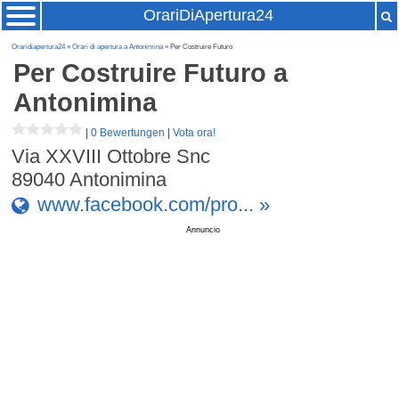
OrariDiApertura24
Oraridiapertura24
»
Orari di apertura a Antonimina
» Per Costruire Futuro
Per Costruire Futuro
a
Antonimina
|
0 Bewertungen
|
Vota ora!
Via XXVIII Ottobre Snc
89040
Antonimina
www.facebook.com/pro... »
Annuncio