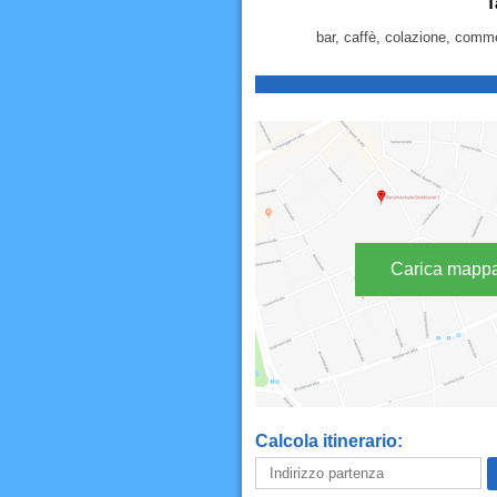
T
bar, caffè, colazione, commer
Carica mapp
Calcola itinerario: