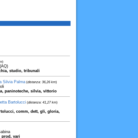
km
)
 (AQ)
hia, studio, tribunali
ia Silvia Palma
(
distanza: 36,26 km
)
oli
a, paninoteche, silvia, vittorio
etta Bartolucci
(
distanza: 41,27 km
)
tolucci, comm, dett, gli, gloria,
Sabina
 prod, vari