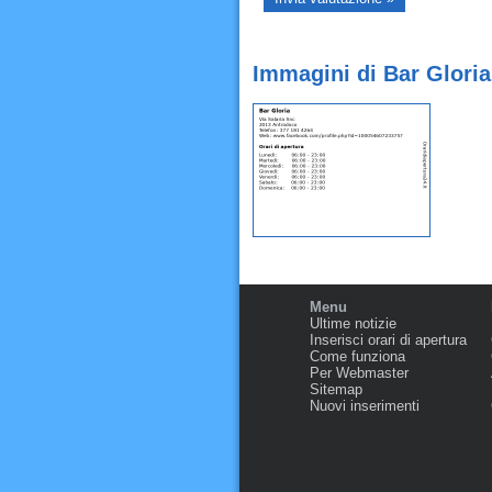
Immagini di Bar Glori
Menu
Ultime notizie
Inserisci orari di apertura
Come funziona
Per Webmaster
Sitemap
Nuovi inserimenti