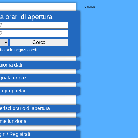
Annuncio
a orari di apertura
ra solo negozi aperti
iorna dati
nala errore
 i proprietari
erisci orario di apertura
e funziona
in / Registrati