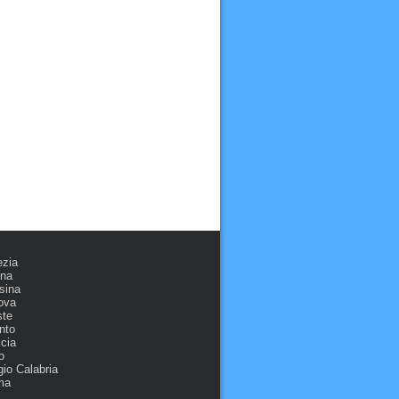
ezia
ona
sina
ova
ste
nto
cia
o
io Calabria
ma