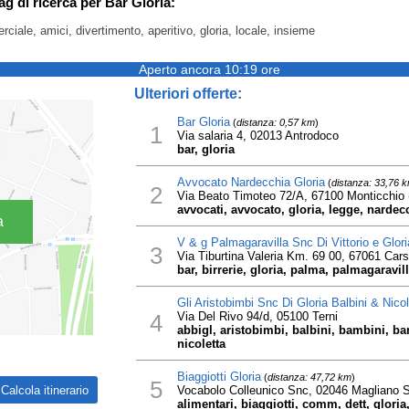
ag di ricerca per Bar Gloria:
ciale, amici, divertimento, aperitivo, gloria, locale, insieme
Aperto ancora 10:19 ore
Ulteriori offerte:
Bar Gloria
(
distanza: 0,57 km
)
1
Via salaria 4, 02013 Antrodoco
bar, gloria
Avvocato Nardecchia Gloria
(
distanza: 33,76 
2
Via Beato Timoteo 72/A, 67100 Monticchio
avvocati, avvocato, gloria, legge, nardecc
a
V & g Palmagaravilla Snc Di Vittorio e Glor
3
Via Tiburtina Valeria Km. 69 00, 67061 Cars
bar, birrerie, gloria, palma, palmagaravill
Gli Aristobimbi Snc Di Gloria Balbini & Nicol
4
Via Del Rivo 94/d, 05100 Terni
abbigl, aristobimbi, balbini, bambini, bar
nicoletta
Biaggiotti Gloria
(
distanza: 47,72 km
)
5
Vocabolo Colleunico Snc, 02046 Magliano 
alimentari, biaggiotti, comm, dett, gloria,