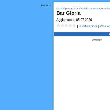
Annuncio
Oraridiapertura24
»
Orari di apertura a Antrodo
Bar Gloria
Aggiornato il: 05.07.2026
|
0 Valutazioni
|
Vota or
Annuncio