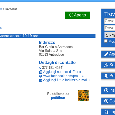
co
» Bar Gloria
Trov
🕒 Aperto
a!
Aperto ancora 10:19 ore
Most
Indirizzo
Bar Gloria
a Antrodoco
Via Salaria Snc
Agg
02013
Antrodoco
Dettagli di contatto
Seg
*
377 181 4264
Aggiungi numero di Fax »
Per
www.facebook.com/pro... »
Aggiungi il tuo indirizzo e-mail »
Ins
Pubblicato da
petitfleur
Com
Log