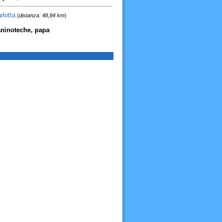
rlotta
(
distanza: 48,84 km
)
paninoteche, papa