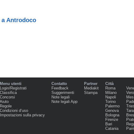
a a Antrodoco
Menu utenti
Contatto
Partner
Città
Login/Registrati
Feedback
Mediakit
Roma
Ven
Classifica
Suggerimenti
Stampa
Milano
Ver
Concorsi
Note legali
Napoli
Mes
Aiuto
Note legali App
Torino
Pad
Regole
Palermo
Trie
Condizioni d‘uso
Genova
Tara
Impostazioni sulla privacy
Bologna
Bres
Firenze
Prat
Bari
Regg
Catania
Par