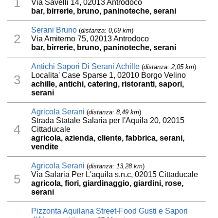
1
Via Savelli 14, 02013 Antrodoco
bar, birrerie, bruno, paninoteche, serani
Serani Bruno
(
distanza: 0,09 km
)
2
Via Amiterno 75, 02013 Antrodoco
bar, birrerie, bruno, paninoteche, serani
Antichi Sapori Di Serani Achille
(
distanza: 2,05 km
)
Localita' Case Sparse 1, 02010 Borgo Velino
3
achille, antichi, catering, ristoranti, sapori,
serani
Agricola Serani
(
distanza: 8,49 km
)
Strada Statale Salaria per l'Aquila 20, 02015
4
Cittaducale
agricola, azienda, cliente, fabbrica, serani,
vendite
Agricola Serani
(
distanza: 13,28 km
)
Via Salaria Per L'aquila s.n.c, 02015 Cittaducale
5
agricola, fiori, giardinaggio, giardini, rose,
serani
Pizzonta Aquilana Street-Food Gusti e Sapori