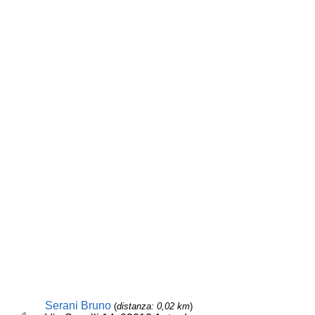
Serani Bruno
(
distanza: 0,02 km
)