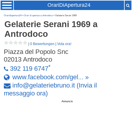
OrariDiApertura24
Oraridiapertura24
»
Orari di apertura a Antrodoco
» Gelaterie Serani 1969
Gelaterie Serani 1969
a
Antrodoco
|
0 Bewertungen
|
Vota ora!
Piazza del Popolo Snc
02013
Antrodoco
*
392 119 6747
www.facebook.com/gel... »
info
@
gelateriebruno
.
it
(Invia il
messaggio ora)
Annuncio