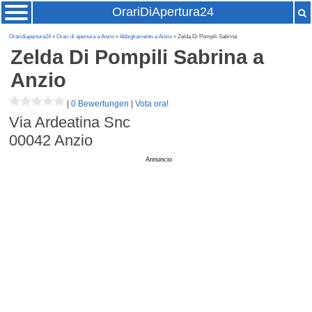
OrariDiApertura24
Oraridiapertura24
»
Orari di apertura a Anzio
»
Abbigliamento a Anzio
» Zelda Di Pompili Sabrina
Zelda Di Pompili Sabrina
a
Anzio
|
0 Bewertungen
|
Vota ora!
Via Ardeatina Snc
00042
Anzio
Annuncio