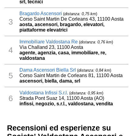
srl, tecnici
Bragardo Ascensori
(
distanza: 0,75 km
)
Corso Saint Martin De Corleans 43, 11100 Aosta
3
aosta, ascensori, bragardo, elevatori,
piattaforme elevatrici
Immobiliare Valdostana Re
(
distanza: 0,76 km
)
Via Challand 23, 11100 Aosta
4
agente, agenzia, casa, immobiliare, re,
valdostana
Dama Ascensori Biella Srl
(
distanza: 0,84 km
)
5
Corso Saint Martin de Corleans 81, 11100 Aosta
ascensori, biella, dama, srl
Valdostana Infissi S.r.l.
(
distanza: 0,95 km
)
6
Strada Pont Suaz 14, 11100 Aosta (AO)
infissi, negozio, s.r.l., valdostana, vendita
Recensioni ed esperienze su