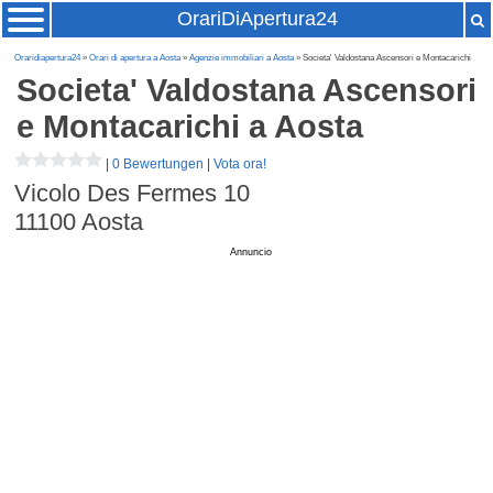
OrariDiApertura24
Oraridiapertura24
»
Orari di apertura a Aosta
»
Agenzie immobiliari a Aosta
» Societa' Valdostana Ascensori e Montacarichi
Societa' Valdostana Ascensori
e Montacarichi
a Aosta
|
0 Bewertungen
|
Vota ora!
Vicolo Des Fermes 10
11100
Aosta
Annuncio