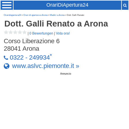
OrariDiApertura24
Oraridiapertura24
»
Orari di apertura a Arona
»
Medici a Arona
» Dott. Galli Renato
Dott. Galli Renato
a Arona
|
0 Bewertungen
|
Vota ora!
Corso Liberazione 6
28041
Arona
*
0322 - 249934
www.aslvc.piemonte.it »
Annuncio