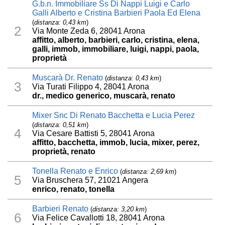
G.b.n. Immobiliare Ss Di Nappi Luigi e Carlo
Galli Alberto e Cristina Barbieri Paola Ed Elena
(
distanza: 0,43 km
)
2
Via Monte Zeda 6, 28041 Arona
affitto, alberto, barbieri, carlo, cristina, elena,
galli, immob, immobiliare, luigi, nappi, paola,
proprietà
Muscarà Dr. Renato
(
distanza: 0,43 km
)
3
Via Turati Filippo 4, 28041 Arona
dr., medico generico, muscarà, renato
Mixer Snc Di Renato Bacchetta e Lucia Perez
(
distanza: 0,51 km
)
4
Via Cesare Battisti 5, 28041 Arona
affitto, bacchetta, immob, lucia, mixer, perez,
proprietà, renato
Tonella Renato e Enrico
(
distanza: 2,69 km
)
5
Via Bruschera 57, 21021 Angera
enrico, renato, tonella
Barbieri Renato
(
distanza: 3,20 km
)
6
Via Felice Cavallotti 18, 28041 Arona