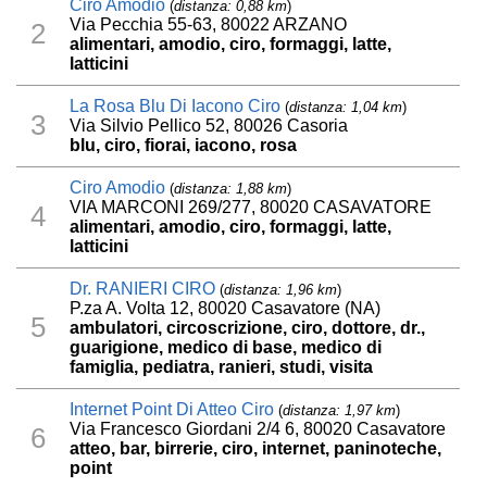
Ciro Amodio
(
distanza: 0,88 km
)
Via Pecchia 55-63, 80022 ARZANO
2
alimentari, amodio, ciro, formaggi, latte,
latticini
La Rosa Blu Di Iacono Ciro
(
distanza: 1,04 km
)
3
Via Silvio Pellico 52, 80026 Casoria
blu, ciro, fiorai, iacono, rosa
Ciro Amodio
(
distanza: 1,88 km
)
VIA MARCONI 269/277, 80020 CASAVATORE
4
alimentari, amodio, ciro, formaggi, latte,
latticini
Dr. RANIERI CIRO
(
distanza: 1,96 km
)
P.za A. Volta 12, 80020 Casavatore (NA)
5
ambulatori, circoscrizione, ciro, dottore, dr.,
guarigione, medico di base, medico di
famiglia, pediatra, ranieri, studi, visita
Internet Point Di Atteo Ciro
(
distanza: 1,97 km
)
Via Francesco Giordani 2/4 6, 80020 Casavatore
6
atteo, bar, birrerie, ciro, internet, paninoteche,
point