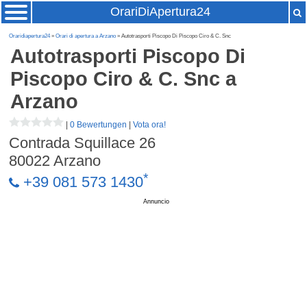
OrariDiApertura24
Oraridiapertura24
»
Orari di apertura a Arzano
» Autotrasporti Piscopo Di Piscopo Ciro & C. Snc
Autotrasporti Piscopo Di
Piscopo Ciro & C. Snc
a
Arzano
|
0 Bewertungen
|
Vota ora!
Contrada Squillace 26
80022
Arzano
*
+39 081 573 1430
Annuncio