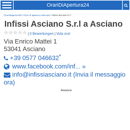
OrariDiApertura24
Oraridiapertura24
»
Orari di apertura a Asciano
» Infissi Asciano S.r.l
Infissi Asciano S.r.l
a Asciano
|
0 Bewertungen
|
Vota ora!
Via Enrico Mattei 1
53041
Asciano
*
+39 0577 046632
www.facebook.com/inf... »
info
@
infissiasciano
.
it
(Invia il messaggio
ora)
Annuncio