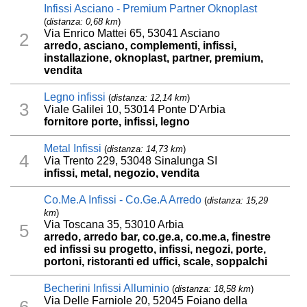
Infissi Asciano - Premium Partner Oknoplast
(
distanza: 0,68 km
)
Via Enrico Mattei 65, 53041 Asciano
2
arredo, asciano, complementi, infissi,
installazione, oknoplast, partner, premium,
vendita
Legno infissi
(
distanza: 12,14 km
)
3
Viale Galilei 10, 53014 Ponte D'Arbia
fornitore porte, infissi, legno
Metal Infissi
(
distanza: 14,73 km
)
4
Via Trento 229, 53048 Sinalunga SI
infissi, metal, negozio, vendita
Co.Me.A Infissi - Co.Ge.A Arredo
(
distanza: 15,29
km
)
Via Toscana 35, 53010 Arbia
5
arredo, arredo bar, co.ge.a, co.me.a, finestre
ed infissi su progetto, infissi, negozi, porte,
portoni, ristoranti ed uffici, scale, soppalchi
Becherini Infissi Alluminio
(
distanza: 18,58 km
)
Via Delle Farniole 20, 52045 Foiano della
6