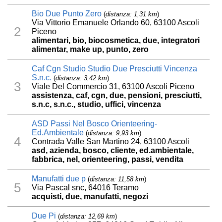
Bio Due Punto Zero
(
distanza: 1,31 km
)
Via Vittorio Emanuele Orlando 60, 63100 Ascoli
2
Piceno
alimentari, bio, biocosmetica, due, integratori
alimentar, make up, punto, zero
Caf Cgn Studio Studio Due Presciutti Vincenza
S.n.c.
(
distanza: 3,42 km
)
3
Viale Del Commercio 31, 63100 Ascoli Piceno
assistenza, caf, cgn, due, pensioni, presciutti,
s.n.c, s.n.c., studio, uffici, vincenza
ASD Passi Nel Bosco Orienteering-
Ed.Ambientale
(
distanza: 9,93 km
)
4
Contrada Valle San Martino 24, 63100 Ascoli
asd, azienda, bosco, cliente, ed.ambientale,
fabbrica, nel, orienteering, passi, vendita
Manufatti due p
(
distanza: 11,58 km
)
5
Via Pascal snc, 64016 Teramo
acquisti, due, manufatti, negozi
Due Pi
(
distanza: 12,69 km
)