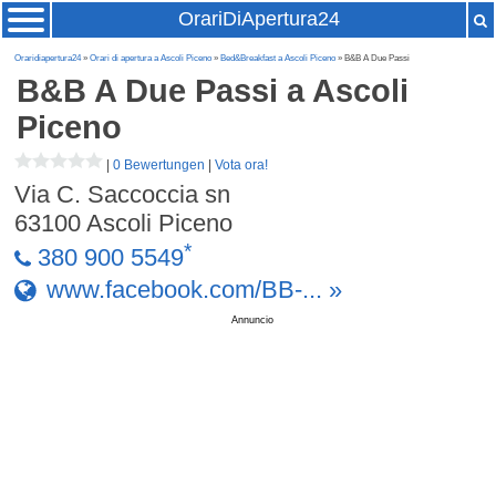
OrariDiApertura24
Oraridiapertura24
»
Orari di apertura a Ascoli Piceno
»
Bed&Breakfast a Ascoli Piceno
» B&B A Due Passi
B&B A Due Passi
a Ascoli
Piceno
|
0 Bewertungen
|
Vota ora!
Via C. Saccoccia sn
63100
Ascoli Piceno
*
380 900 5549
www.facebook.com/BB-... »
Annuncio