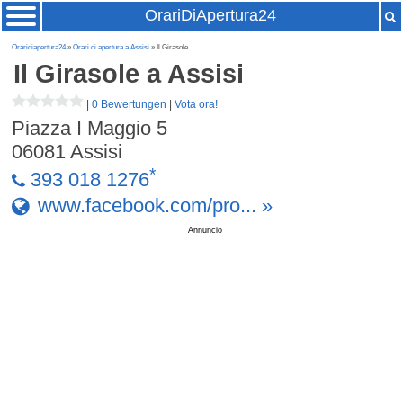
OrariDiApertura24
Oraridiapertura24
»
Orari di apertura a Assisi
» Il Girasole
Il Girasole
a Assisi
|
0 Bewertungen
|
Vota ora!
Piazza I Maggio 5
06081
Assisi
*
393 018 1276
www.facebook.com/pro... »
Annuncio