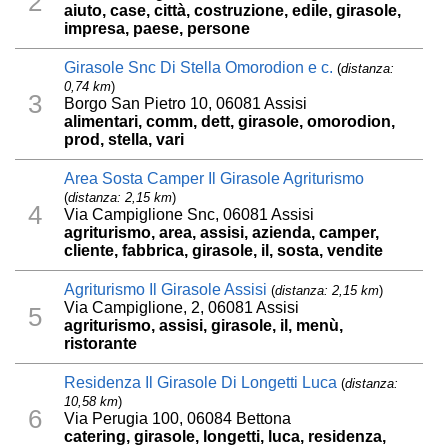
2
aiuto, case, città, costruzione, edile, girasole,
impresa, paese, persone
Girasole Snc Di Stella Omorodion e c.
(
distanza:
0,74 km
)
3
Borgo San Pietro 10, 06081 Assisi
alimentari, comm, dett, girasole, omorodion,
prod, stella, vari
Area Sosta Camper Il Girasole Agriturismo
(
distanza: 2,15 km
)
4
Via Campiglione Snc, 06081 Assisi
agriturismo, area, assisi, azienda, camper,
cliente, fabbrica, girasole, il, sosta, vendite
Agriturismo Il Girasole Assisi
(
distanza: 2,15 km
)
Via Campiglione, 2, 06081 Assisi
5
agriturismo, assisi, girasole, il, menù,
ristorante
Residenza Il Girasole Di Longetti Luca
(
distanza:
10,58 km
)
6
Via Perugia 100, 06084 Bettona
catering, girasole, longetti, luca, residenza,