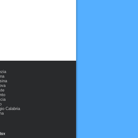
ezia
ona
sina
ova
ste
nto
cia
o
io Calabria
ma
licy