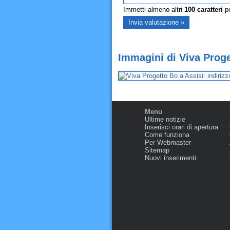
Immetti almeno altri
100
caratteri
pe
Immagini di Viva Proge
Menu
Ultime notizie
Inserisci orari di apertura
Come funziona
Per Webmaster
Sitemap
Nuovi inserimenti