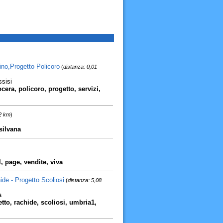
no,Progetto Policoro
(
distanza: 0,01
sisi
ocera, policoro, progetto, servizi,
52 km
)
 silvana
, page, vendite, viva
ide - Progetto Scoliosi
(
distanza: 5,08
a
etto, rachide, scoliosi, umbria1,