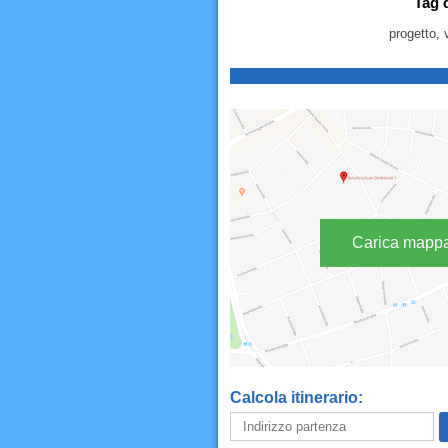
Tag 
progetto, 
Carica mapp
Calcola itinerario: