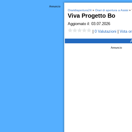
Annuncio
Oraridiapertura24
»
Orari di apertura a Assisi
» 
Viva Progetto Bo
Aggiornato il: 03.07.2026
|
0 Valutazioni
|
Vota or
Annuncio