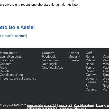
r scrivere una recensione che sia utile agli altri visitatori.
tto Bo a Assisi
Menu utenti
Contatto
Partner
Città
Login/Registrati
Feedback
Mediakit
Roma
Ven
Classifica
Suggerimenti
Stampa
Milano
Ver
Concorsi
Note legali
Napoli
Mes
Aiuto
Note legali App
Torino
Pad
Regole
Palermo
Trie
Condizioni d‘uso
Genova
Tara
Impostazioni sulla privacy
Bologna
Bres
Firenze
Prat
Bari
Regg
Catania
Par
Copyright © 2009-2026
www.oraridiapertura24.it
|
Note Legali
|
Condizioni d'uso
|
Privacy po
Oeffnungszeitenbuch.de
|
Horairesdouverture24.fr