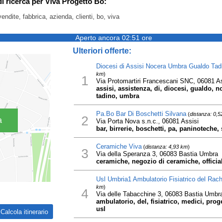
di ricerca per Viva Progetto Bo:
vendite, fabbrica, azienda, clienti, bo, viva
Aperto ancora 02:51 ore
Ulteriori offerte:
Diocesi di Assisi Nocera Umbra Gualdo Tadi
km
)
1
Via Protomartiri Francescani SNC, 06081 As
assisi, assistenza, di, diocesi, gualdo, n
tadino, umbra
Pa.Bo Bar Di Boschetti Silvana
(
distanza: 0,
2
a
Via Porta Nova s.n.c., 06081 Assisi
bar, birrerie, boschetti, pa, paninoteche,
Ceramiche Viva
(
distanza: 4,93 km
)
3
Via della Speranza 3, 06083 Bastia Umbra
ceramiche, negozio di ceramiche, official
Usl Umbria1 Ambulatorio Fisiatrico del Rach
km
)
4
Via delle Tabacchine 3, 06083 Bastia Umbr
ambulatorio, del, fisiatrico, medici, prog
usl