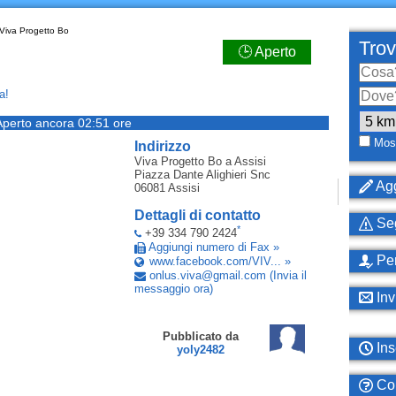
Viva Progetto Bo
Trov
🕒 Aperto
a!
Aperto ancora 02:51 ore
Most
Indirizzo
Viva Progetto Bo
a Assisi
Piazza Dante Alighieri Snc
Agg
06081
Assisi
Dettagli di contatto
Seg
*
+39 334 790 2424
Aggiungi numero di Fax »
Per
www.facebook.com/VIV... »
onlus
.
viva
@
gmail
.
com
(Invia il
messaggio ora)
Inv
Pubblicato da
Ins
yoly2482
Com