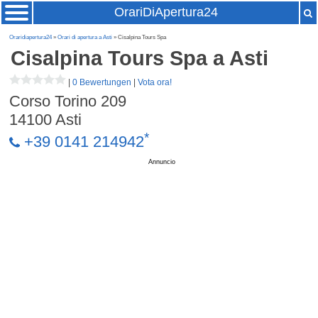
OrariDiApertura24
Oraridiapertura24
»
Orari di apertura a Asti
» Cisalpina Tours Spa
Cisalpina Tours Spa
a Asti
|
0 Bewertungen
|
Vota ora!
Corso Torino 209
14100
Asti
*
+39 0141 214942
Annuncio