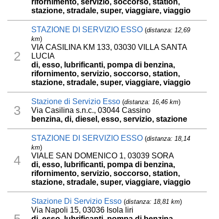
rifornimento, servizio, soccorso, station,
stazione, stradale, super, viaggiare, viaggio
STAZIONE DI SERVIZIO ESSO
(
distanza: 12,69
km
)
VIA CASILINA KM 133, 03030 VILLA SANTA
2
LUCIA
di, esso, lubrificanti, pompa di benzina,
rifornimento, servizio, soccorso, station,
stazione, stradale, super, viaggiare, viaggio
Stazione di Servizio Esso
(
distanza: 16,46 km
)
3
Via Casilina s.n.c., 03044 Cassino
benzina, di, diesel, esso, servizio, stazione
STAZIONE DI SERVIZIO ESSO
(
distanza: 18,14
km
)
VIALE SAN DOMENICO 1, 03039 SORA
4
di, esso, lubrificanti, pompa di benzina,
rifornimento, servizio, soccorso, station,
stazione, stradale, super, viaggiare, viaggio
Stazione Di Servizio Esso
(
distanza: 18,81 km
)
Via Napoli 15, 03036 Isola liri
5
di, esso, lubrificanti, pompa di benzina,