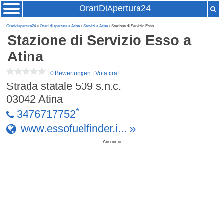
OrariDiApertura24
Oraridiapertura24
»
Orari di apertura a Atina
»
Servizi a Atina
» Stazione di Servizio Esso
Stazione di Servizio Esso
a
Atina
|
0 Bewertungen
|
Vota ora!
Strada statale 509 s.n.c.
03042
Atina
*
3476717752
www.essofuelfinder.i... »
Annuncio