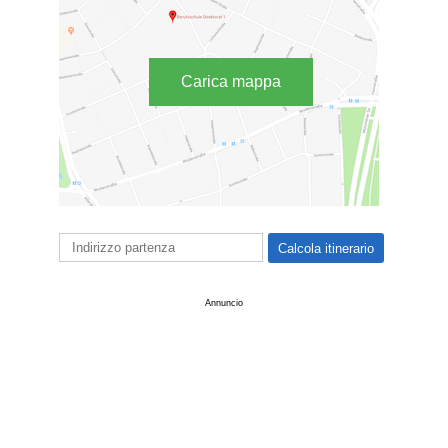
Carica mappa
Annuncio