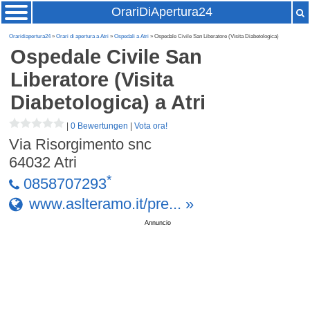
OrariDiApertura24
Oraridiapertura24
»
Orari di apertura a Atri
»
Ospedali a Atri
» Ospedale Civile San Liberatore (Visita Diabetologica)
Ospedale Civile San
Liberatore (Visita
Diabetologica)
a Atri
|
0 Bewertungen
|
Vota ora!
Via Risorgimento snc
64032
Atri
*
0858707293
www.aslteramo.it/pre... »
Annuncio