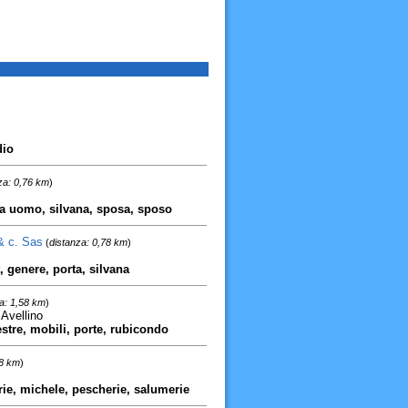
dio
za: 0,76 km
)
da uomo, silvana, sposa, sposo
 & c. Sas
(
distanza: 0,78 km
)
, genere, porta, silvana
a: 1,58 km
)
 Avellino
estre, mobili, porte, rubicondo
68 km
)
erie, michele, pescherie, salumerie