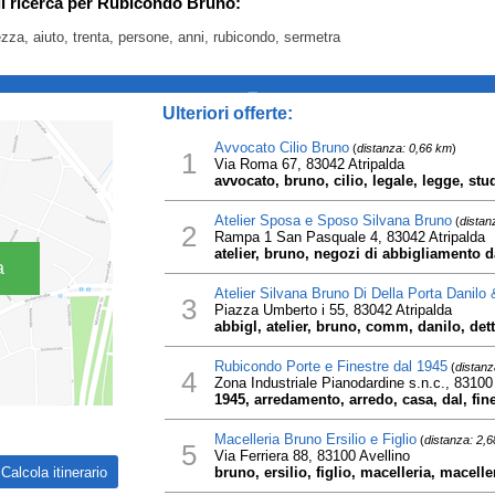
i ricerca per Rubicondo Bruno:
zza, aiuto, trenta, persone, anni, rubicondo, sermetra
_
Ulteriori offerte:
Avvocato Cilio Bruno
(
distanza: 0,66 km
)
1
Via Roma 67, 83042 Atripalda
avvocato, bruno, cilio, legale, legge, stu
Atelier Sposa e Sposo Silvana Bruno
(
distan
2
Rampa 1 San Pasquale 4, 83042 Atripalda
atelier, bruno, negozi di abbigliamento 
a
Atelier Silvana Bruno Di Della Porta Danilo
3
Piazza Umberto i 55, 83042 Atripalda
abbigl, atelier, bruno, comm, danilo, dett
Rubicondo Porte e Finestre dal 1945
(
distanz
4
Zona Industriale Pianodardine s.n.c., 83100
1945, arredamento, arredo, casa, dal, fin
Macelleria Bruno Ersilio e Figlio
(
distanza: 2,
5
Via Ferriera 88, 83100 Avellino
bruno, ersilio, figlio, macelleria, macell