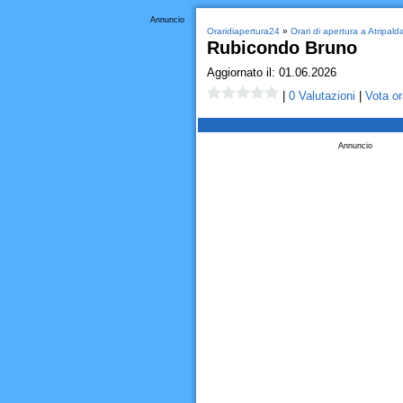
Annuncio
Oraridiapertura24
»
Orari di apertura a Atripald
Rubicondo Bruno
Aggiornato il: 01.06.2026
|
0 Valutazioni
|
Vota or
Annuncio