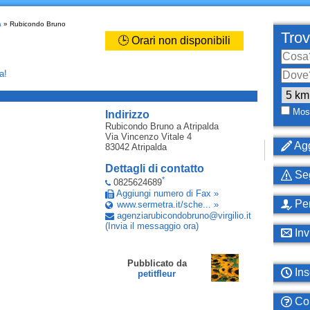
a
» Rubicondo Bruno
Trov
🕒 Orari non disponibili
a!
_
Most
Indirizzo
Rubicondo Bruno
a Atripalda
Via Vincenzo Vitale 4
Agg
83042
Atripalda
Dettagli di contatto
Seg
*
0825624689
Aggiungi numero di Fax »
Per
www.sermetra.it/sche... »
agenziarubicondobruno
@
virgilio
.
it
(Invia il messaggio ora)
Inv
Pubblicato da
Ins
petitfleur
Com