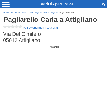
OrariDiApertura24
Oraridiapertura24
»
Orari di apertura a Attigliano
»
Fiorai a Attigliano
» Pagliarello Carla
Pagliarello Carla
a Attigliano
|
0 Bewertungen
|
Vota ora!
Via Del Cimitero
05012
Attigliano
Annuncio