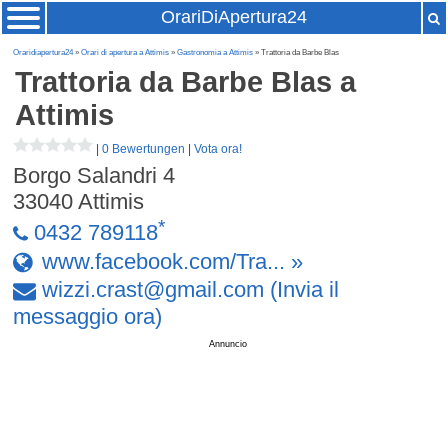
OrariDiApertura24
Oraridiapertura24
»
Orari di apertura a Attimis
»
Gastronomia a Attimis
» Trattoria da Barbe Blas
Trattoria da Barbe Blas
a
Attimis
|
0 Bewertungen
|
Vota ora!
Borgo Salandri 4
33040
Attimis
*
0432 789118
www.facebook.com/Tra... »
wizzi
.
crast
@
gmail
.
com
(Invia il
messaggio ora)
Annuncio