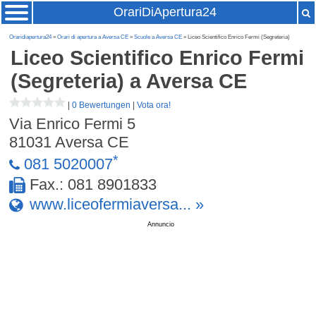
OrariDiApertura24
Oraridiapertura24
»
Orari di apertura a Aversa CE
»
Scuole a Aversa CE
» Liceo Scientifico Enrico Fermi (Segreteria)
Liceo Scientifico Enrico Fermi
(Segreteria)
a Aversa CE
|
0 Bewertungen
|
Vota ora!
Via Enrico Fermi 5
81031
Aversa CE
*
081 5020007
Fax.: 081 8901833
www.liceofermiaversa... »
Annuncio