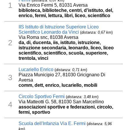
(
distanza: 0,07 km
)
1
Via Enrico Fermi 5, 81031 Aversa
biblioteca, biblioteche, centri, d'istituto, del,
enrico, fermi, lettura, libri, liceo, scientifico
IIS Istituto di Istruzione Superiore Liceo
Scientifico Leonardo da Vinci
(
distanza: 0,67 km
)
Via Roma snc, 81038 Aversa
2
da, di, ducenta, iis, istituto, istruzione,
istruzione secondaria, leonardo, liceo, liceo
scientifico, scientifico, scuola, superiore,
trentola, vinci
Lucariello Enrico
(
distanza: 0,71 km
)
Piazza Municipio 27, 81030 Gricignano Di
3
Aversa
comm, dett, enrico, lucariello, mobili
Circolo Sportivo Fermi
(
distanza: 3,48 km
)
Via Matteotti G. 58, 81030 San Marcellino
4
associazioni sportive e federazioni, circolo,
fermi, sportivo
Scuola dell'Infanzia Via E. Fermi
(
distanza: 5,96
km
)