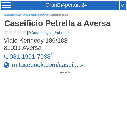
OrariDiApertura24
Oraridiapertura24
»
Orari di apertura a Aversa
» Caseificio Petrella
Caseificio Petrella
a Aversa
|
0 Bewertungen
|
Vota ora!
Viale Kennedy 186/188
81031
Aversa
*
081 1991 7038
m.facebook.com/casei... »
Annuncio