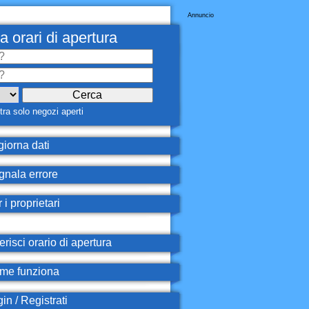
Annuncio
a orari di apertura
ra solo negozi aperti
iorna dati
nala errore
 i proprietari
erisci orario di apertura
e funziona
in / Registrati