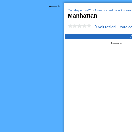
Annuncio
Oraridiapertura24
»
Orari di apertura a Azzano
Manhattan
|
0 Valutazioni
|
Vota or
Annuncio