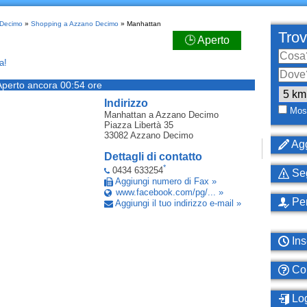
 Decimo
»
Shopping a Azzano Decimo
» Manhattan
Trov
🕒 Aperto
a!
Aperto ancora 00:54 ore
Indirizzo
Most
Manhattan
a Azzano Decimo
Piazza Libertà 35
33082
Azzano Decimo
Agg
Dettagli di contatto
*
0434 633254
Seg
Aggiungi numero di Fax »
www.facebook.com/pg/... »
Per
Aggiungi il tuo indirizzo e-mail »
Ins
Com
Log