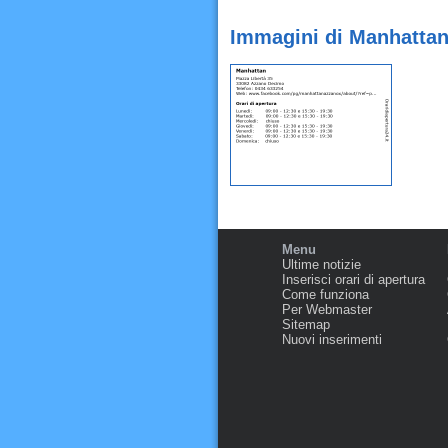
Immagini di Manhatta
Menu
Ultime notizie
Inserisci orari di apertura
Come funziona
Per Webmaster
Sitemap
Nuovi inserimenti