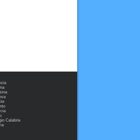
ezia
ona
sina
ova
ste
nto
cia
o
io Calabria
ma