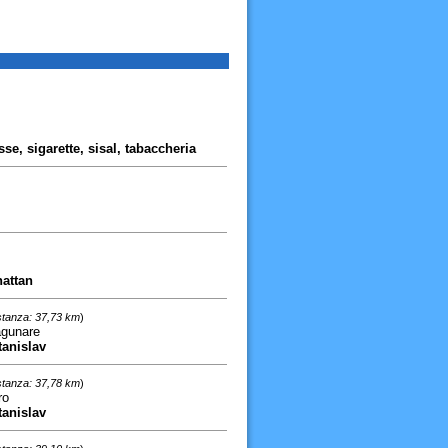
e, sigarette, sisal, tabaccheria
hattan
stanza: 37,73 km
)
agunare
tanislav
stanza: 37,78 km
)
ro
tanislav