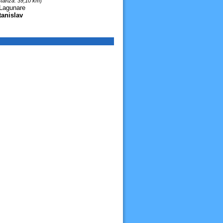
stanza: 39,10 km
)
 Lagunare
tanislav