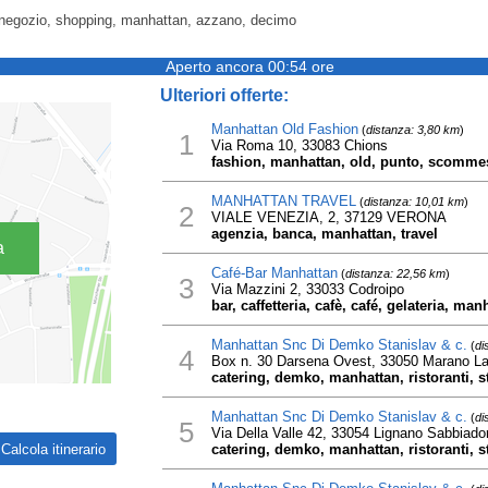
 negozio, shopping, manhattan, azzano, decimo
Aperto ancora 00:54 ore
Ulteriori offerte:
Manhattan Old Fashion
(
distanza: 3,80 km
)
1
Via Roma 10, 33083 Chions
fashion, manhattan, old, punto, scommess
MANHATTAN TRAVEL
(
distanza: 10,01 km
)
2
VIALE VENEZIA, 2, 37129 VERONA
agenzia, banca, manhattan, travel
a
Café-Bar Manhattan
(
distanza: 22,56 km
)
3
Via Mazzini 2, 33033 Codroipo
bar, caffetteria, cafè, café, gelateria, man
Manhattan Snc Di Demko Stanislav & c.
(
di
4
Box n. 30 Darsena Ovest, 33050 Marano L
catering, demko, manhattan, ristoranti, s
Manhattan Snc Di Demko Stanislav & c.
(
di
5
Via Della Valle 42, 33054 Lignano Sabbiado
catering, demko, manhattan, ristoranti, s