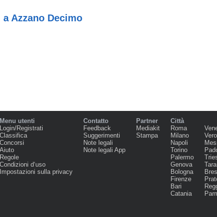
n a Azzano Decimo
Menu utenti
Contatto
Partner
Città
Login/Registrati
Feedback
Mediakit
Roma
Ven
Classifica
Suggerimenti
Stampa
Milano
Ver
Concorsi
Note legali
Napoli
Mes
Aiuto
Note legali App
Torino
Pad
Regole
Palermo
Trie
Condizioni d‘uso
Genova
Tara
Impostazioni sulla privacy
Bologna
Bres
Firenze
Prat
Bari
Regg
Catania
Par