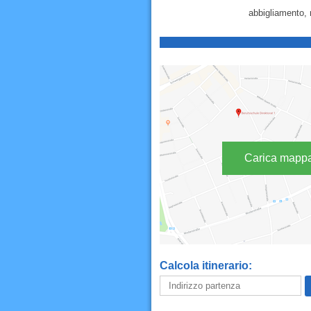
abbigliamento,
Carica mapp
Calcola itinerario: