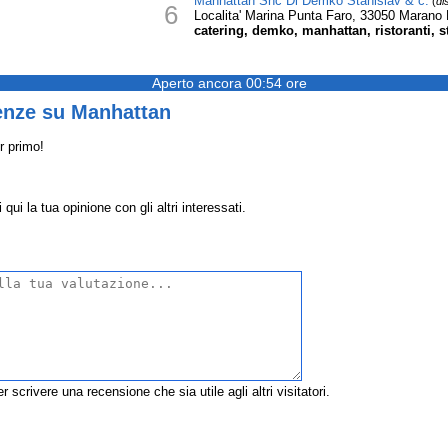
Manhattan Snc Di Demko Stanislav & c.
(
di
6
Localita' Marina Punta Faro, 33050 Marano
catering, demko, manhattan, ristoranti, s
Aperto ancora 00:54 ore
enze su Manhattan
r primo!
ui la tua opinione con gli altri interessati.
r scrivere una recensione che sia utile agli altri visitatori.