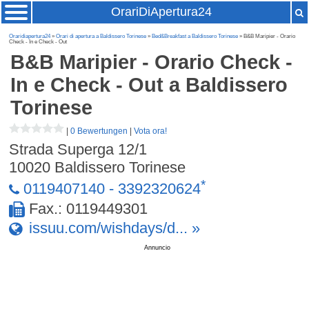
OrariDiApertura24
Oraridiapertura24
»
Orari di apertura a Baldissero Torinese
»
Bed&Breakfast a Baldissero Torinese
» B&B Maripier - Orario
Check - In e Check - Out
B&B Maripier - Orario Check -
In e Check - Out
a Baldissero
Torinese
|
0 Bewertungen
|
Vota ora!
Strada Superga 12/1
10020
Baldissero Torinese
*
0119407140 - 3392320624
Fax.: 0119449301
issuu.com/wishdays/d... »
Annuncio