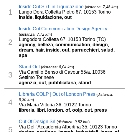
Inside Out S.r.l. in Liquidazione
(
distanza: 7,48 km
)
1
Lungo Dora Colletta Pietro 67, 10153 Torino
inside, liquidazione, out
Inside Out Communication Design Agency
(
distanza: 7,72 km
)
Lungodora Colletta 67, 10153 Torino (TO)
2
agency, belleza, communication, design,
dream, hair, inside, out, parrucchieri, salud,
spa
Stand Out
(
distanza: 8,04 km
)
Via Camillo Benso di Cavour 55/a, 10036
3
Settimo Torinese
agenzia, out, pubblicitaria, stand
Libreria OOLP | Out of London Press
(
distanza:
9,30 km
)
4
Via Maria Vittoria 36, 10122 Torino
libreria, libri, london, of, oolp, out, press
Out Of Design Srl
(
distanza: 9,82 km
)
Via Dell' Accademia Albertina 35, 10123 Torino
5