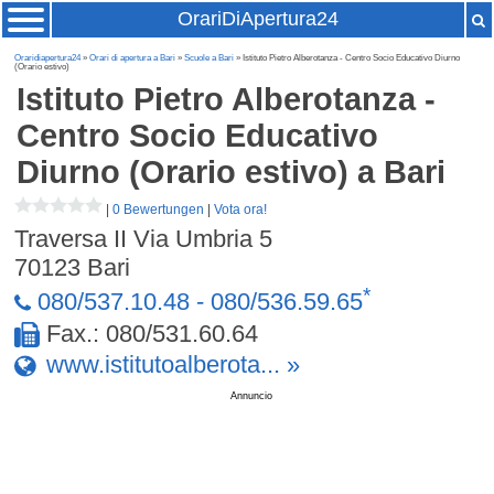
OrariDiApertura24
Oraridiapertura24
»
Orari di apertura a Bari
»
Scuole a Bari
» Istituto Pietro Alberotanza - Centro Socio Educativo Diurno
(Orario estivo)
Istituto Pietro Alberotanza -
Centro Socio Educativo
Diurno (Orario estivo)
a Bari
|
0 Bewertungen
|
Vota ora!
Traversa II Via Umbria 5
70123
Bari
*
080/537.10.48 - 080/536.59.65
Fax.: 080/531.60.64
www.istitutoalberota... »
Annuncio