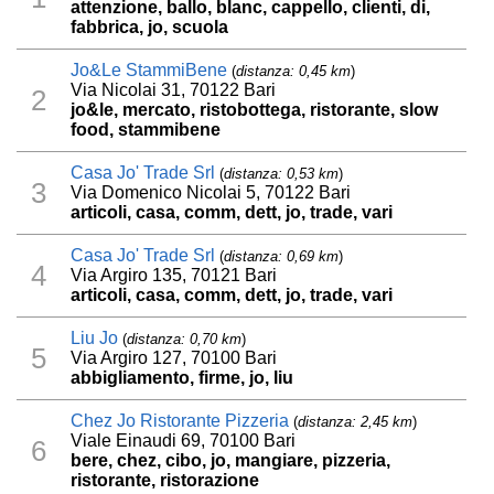
attenzione, ballo, blanc, cappello, clienti, di,
fabbrica, jo, scuola
Jo&Le StammiBene
(
distanza: 0,45 km
)
Via Nicolai 31, 70122 Bari
2
jo&le, mercato, ristobottega, ristorante, slow
food, stammibene
Casa Jo' Trade Srl
(
distanza: 0,53 km
)
3
Via Domenico Nicolai 5, 70122 Bari
articoli, casa, comm, dett, jo, trade, vari
Casa Jo' Trade Srl
(
distanza: 0,69 km
)
4
Via Argiro 135, 70121 Bari
articoli, casa, comm, dett, jo, trade, vari
Liu Jo
(
distanza: 0,70 km
)
5
Via Argiro 127, 70100 Bari
abbigliamento, firme, jo, liu
Chez Jo Ristorante Pizzeria
(
distanza: 2,45 km
)
Viale Einaudi 69, 70100 Bari
6
bere, chez, cibo, jo, mangiare, pizzeria,
ristorante, ristorazione