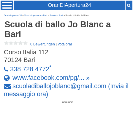
OrariDiApertura24
Oraridiapertura24
»
Orari di apertura a Bari
»
Scuole a Bari
» Scuola di ballo Jo Blanc
Scuola di ballo Jo Blanc
a
Bari
|
0 Bewertungen
|
Vota ora!
Corso Italia 112
70124
Bari
*
338 728 4772
www.facebook.com/pg/... »
scuoladiballojoblanc
@
gmail
.
com
(Invia il
messaggio ora)
Annuncio