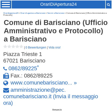
OrariDiApertura24
Oraridiapertura24
»
Orari di apertura a Barisciano
»
Servizi a Barisciano
» Comune di Barisciano (Ufficio Amministrativo e
Protocollo)
Comune di Barisciano (Ufficio
Amministrativo e Protocollo)
a Barisciano
|
0 Bewertungen
|
Vota ora!
Piazza Trieste 1
67021
Barisciano
*
0862/89225
Fax.: 0862/89225
www.comunebarisciano... »
amministrazione
@
pec
.
comunebarisciano
.
it
(Invia il messaggio
ora)
Annuncio