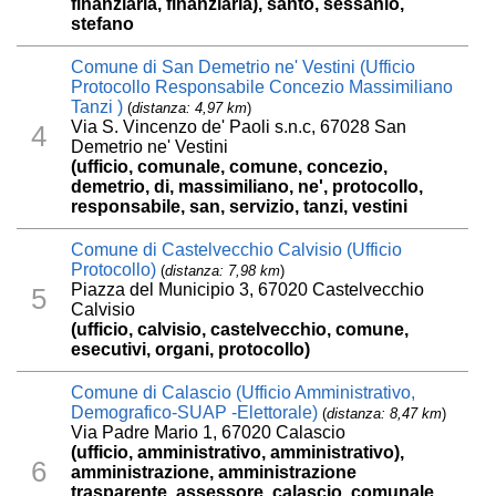
finanziaria, finanziaria), santo, sessanio,
stefano
Comune di San Demetrio ne' Vestini (Ufficio
Protocollo Responsabile Concezio Massimiliano
Tanzi )
(
distanza: 4,97 km
)
Via S. Vincenzo de' Paoli s.n.c, 67028 San
4
Demetrio ne' Vestini
(ufficio, comunale, comune, concezio,
demetrio, di, massimiliano, ne', protocollo,
responsabile, san, servizio, tanzi, vestini
Comune di Castelvecchio Calvisio (Ufficio
Protocollo)
(
distanza: 7,98 km
)
Piazza del Municipio 3, 67020 Castelvecchio
5
Calvisio
(ufficio, calvisio, castelvecchio, comune,
esecutivi, organi, protocollo)
Comune di Calascio (Ufficio Amministrativo,
Demografico-SUAP -Elettorale)
(
distanza: 8,47 km
)
Via Padre Mario 1, 67020 Calascio
(ufficio, amministrativo, amministrativo),
6
amministrazione, amministrazione
trasparente, assessore, calascio, comunale,