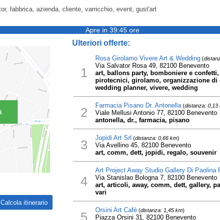
or, fabbrica, azienda, cliente, varricchio, event, gust'art
Apre in 39:45 ore
Ulteriori offerte:
Rosa Girolamo Vivere Art & Wedding
(
distan
Via Salvator Rosa 49, 82100 Benevento
1
art, ballons party, bomboniere e confetti,
pirotecnici, girolamo, organizzazione di 
wedding planner, vivere, wedding
Farmacia Pisano Dr. Antonella
(
distanza: 0,13
2
a
Viale Mellusi Antonio 77, 82100 Benevento
antonella, dr., farmacia, pisano
Jopidi Art Srl
(
distanza: 0,66 km
)
3
Via Avellino 45, 82100 Benevento
art, comm, dett, jopidi, regalo, souvenir
Art Project Away Studio Gallery Di Paolina
4
Via Stanislao Bologna 7, 82100 Benevento
art, articoli, away, comm, dett, gallery, p
vari
Orsini Art Cafè
(
distanza: 1,45 km
)
5
Piazza Orsini 31, 82100 Benevento