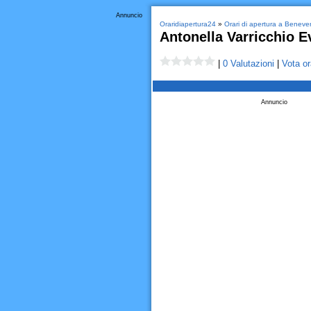
Annuncio
Oraridiapertura24
»
Orari di apertura a Beneve
Antonella Varricchio E
|
0 Valutazioni
|
Vota or
Annuncio