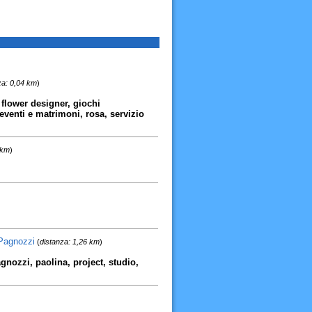
za: 0,04 km
)
 flower designer, giochi
eventi e matrimoni, rosa, servizio
 km
)
 Pagnozzi
(
distanza: 1,26 km
)
agnozzi, paolina, project, studio,