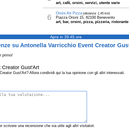
art, cafè, orsini, servizi, utente varie
Orsini Art Pizza
(
distanza: 1,45 km
)
6
Piazza Orsini 15, 82100 Benevento
art, bar, orsini, pizza, pizzeria, ristorante
Apre in 39:45 ore
nze su Antonella Varricchio Event Creator Gust
r primo!
 Creator Gust'Art
eator Gust'Art? Allora condividi qui la tua opinione con gli altri interessati.
r scrivere una recensione che sia utile agli altri visitatori.