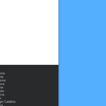
ezia
ona
sina
ova
ste
nto
cia
o
io Calabria
ma