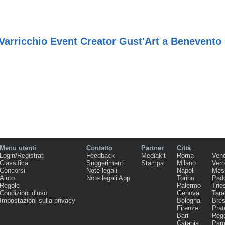
Varricchio Event Creator Gust'Art a Benevento
Menu utenti
Contatto
Partner
Città
Login/Registrati
Feedback
Mediakit
Roma
Ven
Classifica
Suggerimenti
Stampa
Milano
Ver
Concorsi
Note legali
Napoli
Mes
Aiuto
Note legali App
Torino
Pad
Regole
Palermo
Trie
Condizioni d‘uso
Genova
Tara
Impostazioni sulla privacy
Bologna
Bres
Firenze
Prat
Bari
Regg
Catania
Par