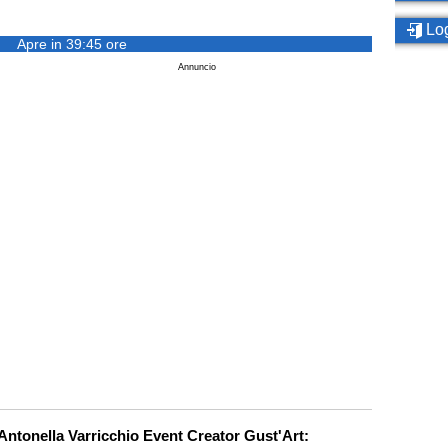
Log
Apre in 39:45 ore
Annuncio
 Antonella Varricchio Event Creator Gust'Art: