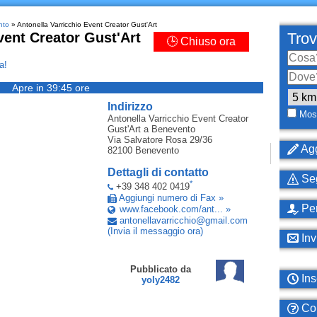
nto
» Antonella Varricchio Event Creator Gust'Art
vent Creator Gust'Art
Trov
🕒 Chiuso ora
a!
Apre in 39:45 ore
Indirizzo
Most
Antonella Varricchio Event Creator
Gust'Art
a Benevento
Via Salvatore Rosa 29/36
Agg
82100
Benevento
Dettagli di contatto
Seg
*
+39 348 402 0419
Aggiungi numero di Fax »
Per
www.facebook.com/ant... »
antonellavarricchio
@
gmail
.
com
(Invia il messaggio ora)
Inv
Pubblicato da
Ins
yoly2482
Com