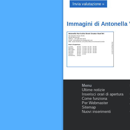
Immagini di Antonella 
Menu
Ultime notizie
Inserisci orari di apertura
Come funziona
Per Webmaster
Sitemap
Nuovi inserimenti