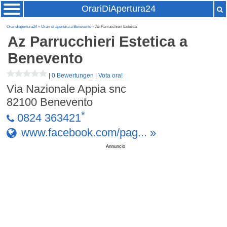
OrariDiApertura24
Oraridiapertura24
»
Orari di apertura a Benevento
» Az Parrucchieri Estetica
Az Parrucchieri Estetica
a
Benevento
|
0 Bewertungen
|
Vota ora!
Via Nazionale Appia snc
82100
Benevento
*
0824 363421
www.facebook.com/pag... »
Annuncio