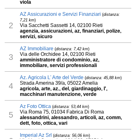
viola
AZ Assicurazioni e Servizi Finanziari
(
distanza:
7,21 km
)
2
Via Sacchetti Sassetti 14, 02100 Rieti
agenzia, assicurazioni, az, finanziari, polize,
servizi, sicuro
AZ Immobiliare
(
distanza: 7,42 km
)
Via delle Orchidee 14, 02100 Rieti
3
amministratore di condominio, az,
immobiliare, servizi professionali
Az. Agricola L' Arte del Verde
(
distanza: 45,88 km
)
Strada Amerina 39/a, 05022 Amelia
4
agricola, arte, az., del, giardinaggio, l',
macchinari manutenzione, verde
Az Foto Ottica
(
distanza: 53,44 km
)
Via Roma 75, 01034 Fabrica Di Roma
5
alessandrini, alessandro, articoli, az, comm,
dett, foto, ottica, vari
Imperial Az Srl
(
distanza: 56,06 km
)