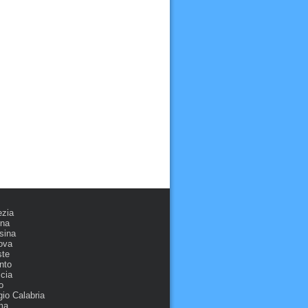
ezia
ona
sina
ova
ste
nto
cia
o
io Calabria
ma