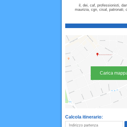
il, dei, caf, professionisti, d
maurizia, cgn, cisal, patronati,
Carica mapp
Calcola itinerario: