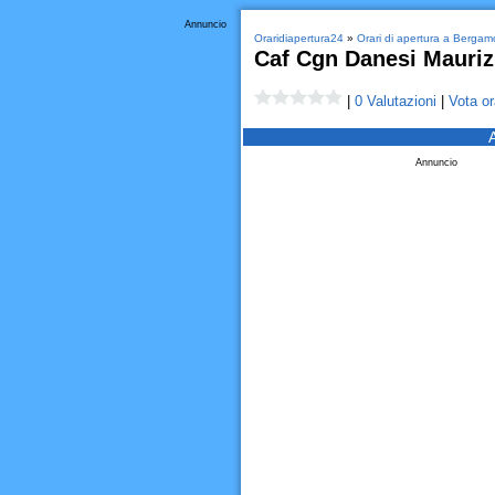
Annuncio
Oraridiapertura24
»
Orari di apertura a Bergam
Caf Cgn Danesi Mauriz
|
0 Valutazioni
|
Vota or
Annuncio