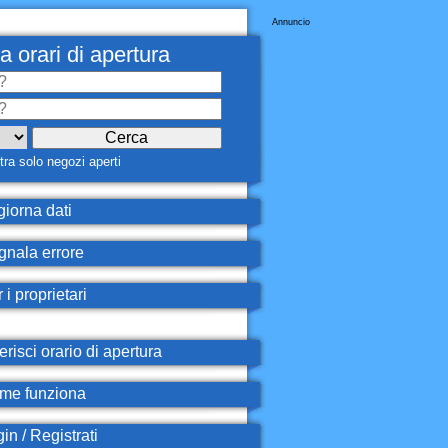
Annuncio
a orari di apertura
ra solo negozi aperti
iorna dati
nala errore
 i proprietari
erisci orario di apertura
e funziona
in / Registrati