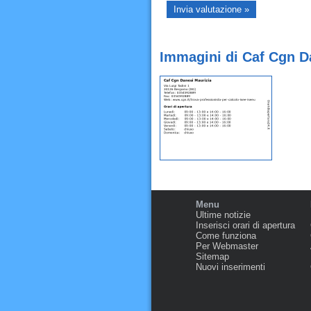
Immagini di Caf Cgn D
Menu
Ultime notizie
Inserisci orari di apertura
Come funziona
Per Webmaster
Sitemap
Nuovi inserimenti