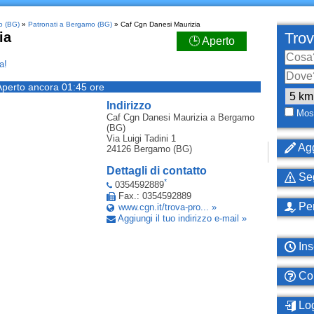
o (BG)
»
Patronati a Bergamo (BG)
» Caf Cgn Danesi Maurizia
ia
Trov
🕒 Aperto
a!
Aperto ancora 01:45 ore
Indirizzo
Most
Caf Cgn Danesi Maurizia
a Bergamo
(BG)
Via Luigi Tadini 1
Agg
24126
Bergamo (BG)
Dettagli di contatto
Seg
*
0354592889
Fax.: 0354592889
Per
www.cgn.it/trova-pro... »
Aggiungi il tuo indirizzo e-mail »
Ins
Com
Log