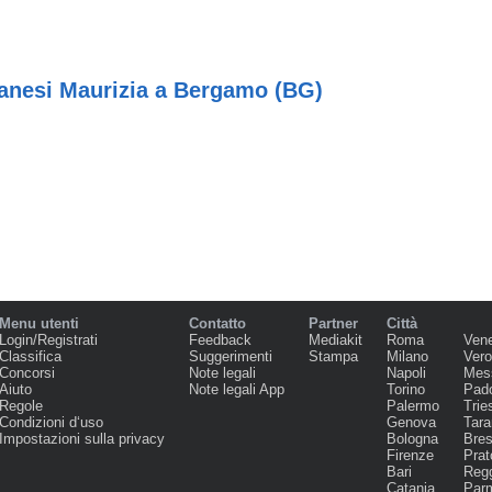
anesi Maurizia a Bergamo (BG)
Menu utenti
Contatto
Partner
Città
Login/Registrati
Feedback
Mediakit
Roma
Ven
Classifica
Suggerimenti
Stampa
Milano
Ver
Concorsi
Note legali
Napoli
Mes
Aiuto
Note legali App
Torino
Pad
Regole
Palermo
Trie
Condizioni d‘uso
Genova
Tara
Impostazioni sulla privacy
Bologna
Bres
Firenze
Prat
Bari
Regg
Catania
Par