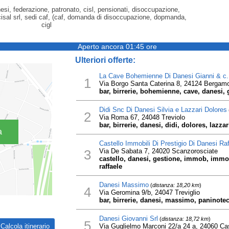
anesi, federazione, patronato, cisl, pensionati, disoccupazione,
 cisal srl, sedi caf, (caf, domanda di disoccupazione, dopmanda,
cigl
Aperto ancora 01:45 ore
Ulteriori offerte:
La Cave Bohemienne Di Danesi Gianni & c
1
Via Borgo Santa Caterina 8, 24124 Bergam
bar, birrerie, bohemienne, cave, danesi,
Didi Snc Di Danesi Silvia e Lazzari Dolores
2
Via Roma 67, 24048 Treviolo
bar, birrerie, danesi, didi, dolores, lazza
a
Castello Immobili Di Prestigio Di Danesi Raf
3
Via De Sabata 7, 24020 Scanzorosciate
castello, danesi, gestione, immob, immobil
raffaele
Danesi Massimo
(
distanza: 18,20 km
)
4
Via Geromina 9/b, 24047 Treviglio
bar, birrerie, danesi, massimo, paninote
Danesi Giovanni Srl
(
distanza: 18,72 km
)
5
Via Guglielmo Marconi 22/a 24 a, 24060 Cas