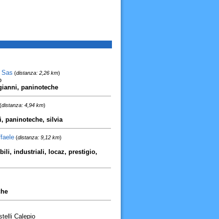
. Sas
(
distanza: 2,26 km
)
o
 gianni, paninoteche
(
distanza: 4,94 km
)
ri, paninoteche, silvia
faele
(
distanza: 9,12 km
)
i, industriali, locaz, prestigio,
che
telli Calepio