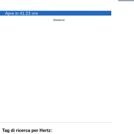
Apre in 41:23 ore
Annuncio
Tag di ricerca per Hertz: