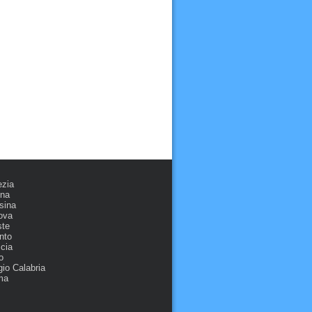
ezia
ona
sina
ova
ste
nto
cia
o
io Calabria
ma