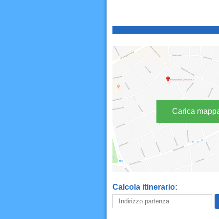
Carica mapp
Calcola itinerario: