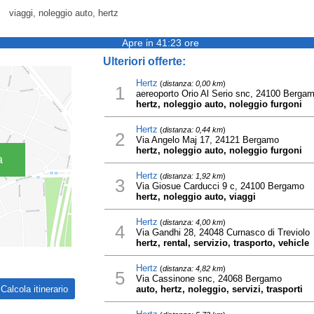
viaggi, noleggio auto, hertz
Apre in 41:23 ore
Ulteriori offerte:
Hertz
(
distanza: 0,00 km
)
1
aereoporto Orio Al Serio snc, 24100 Berga
hertz, noleggio auto, noleggio furgoni
Hertz
(
distanza: 0,44 km
)
2
Via Angelo Maj 17, 24121 Bergamo
hertz, noleggio auto, noleggio furgoni
a
Hertz
(
distanza: 1,92 km
)
3
Via Giosue Carducci 9 c, 24100 Bergamo
hertz, noleggio auto, viaggi
Hertz
(
distanza: 4,00 km
)
4
Via Gandhi 28, 24048 Curnasco di Treviolo
hertz, rental, servizio, trasporto, vehicle
Hertz
(
distanza: 4,82 km
)
5
Via Cassinone snc, 24068 Bergamo
auto, hertz, noleggio, servizi, trasporti