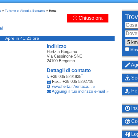
o
»
Turismo e Viaggi a Bergamo
» Hertz
Trov
🕒 Chiuso ora
a!
Apre in 41:23 ore
Indirizzo
Most
Hertz
a Bergamo
Via Cassinone SNC
24100
Bergamo
Agg
Dettagli di contatto
*
+39 035 5291935
Seg
Fax.: +39 035 5292719
www.hertz.it/rentaca... »
Per
Aggiungi il tuo indirizzo e-mail »
Ins
Com
Log