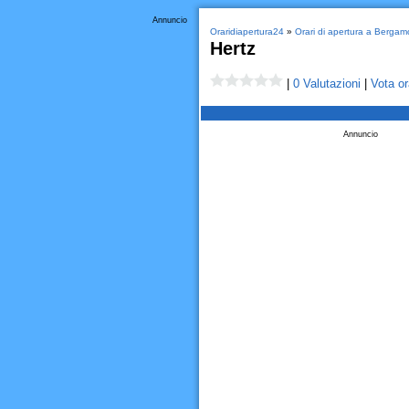
Annuncio
Oraridiapertura24
»
Orari di apertura a Bergam
Hertz
|
0 Valutazioni
|
Vota or
Annuncio