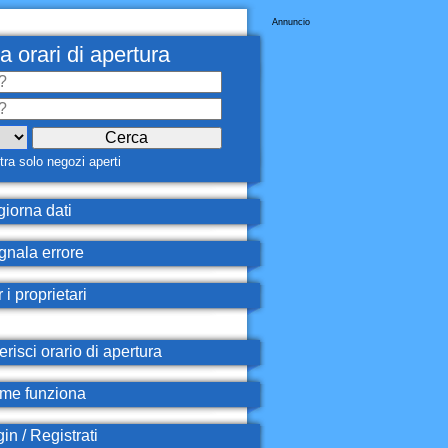
Annuncio
a orari di apertura
ra solo negozi aperti
iorna dati
nala errore
 i proprietari
erisci orario di apertura
e funziona
in / Registrati