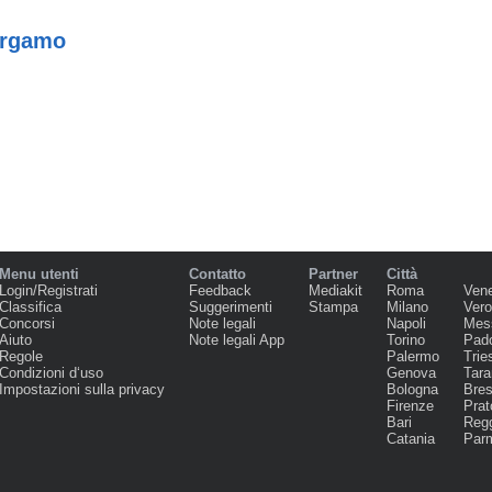
ergamo
Menu utenti
Contatto
Partner
Città
Login/Registrati
Feedback
Mediakit
Roma
Ven
Classifica
Suggerimenti
Stampa
Milano
Ver
Concorsi
Note legali
Napoli
Mes
Aiuto
Note legali App
Torino
Pad
Regole
Palermo
Trie
Condizioni d‘uso
Genova
Tara
Impostazioni sulla privacy
Bologna
Bres
Firenze
Prat
Bari
Regg
Catania
Par