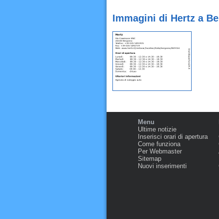
Immagini di Hertz a B
Menu
Ultime notizie
Inserisci orari di apertura
Come funziona
Per Webmaster
Sitemap
Nuovi inserimenti