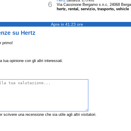
Hertz
(
distanza: 5,73 km
)
6
Via Cassinone Bergamo s.n.c, 24068 Berg
hertz, rental, servizio, trasporto, vehicle
Apre in 41:23 ore
enze su Hertz
r primo!
 tua opinione con gli altri interessati.
r scrivere una recensione che sia utile agli altri visitatori.