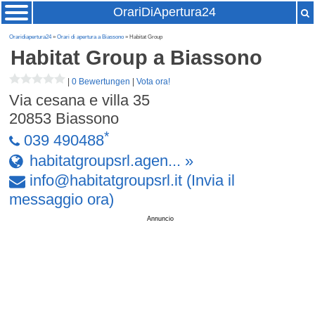
OrariDiApertura24
Oraridiapertura24
»
Orari di apertura a Biassono
» Habitat Group
Habitat Group
a Biassono
|
0 Bewertungen
|
Vota ora!
Via cesana e villa 35
20853
Biassono
*
039 490488
habitatgroupsrl.agen... »
info
@
habitatgroupsrl
.
it
(Invia il
messaggio ora)
Annuncio