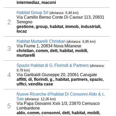
intermediaz, maconi
Habitat Group Srl
(
distanza: 5,44 km
)
Via Camillo Benso Conte Di Cavour 113, 20831
2
Seregno
gestione, group, habitat, immob, industriali,
locaz
Habitat Murtarelli Christian
(
distanza: 6,85 km
)
Via Fiume 1, 20834 Nova Milanese
3
christian, comm, dett, habitat, mobili,
murtarelli
Spazio Habitat di G. Florindi & Partners
(
distanza:
9,79 km
)
4
Via Garibaldi Giuseppe 20, 20061 Carugate
affitti, di, florindi, g., habitat, partners, spazio,
uffici, vendita case
Nuove Ricerche d'Habitat Di Consonni Aldo & c.
Sas
(
distanza: 12,26 km
)
Via Papa Giovanni Xxiii 1/3, 23870 Cernusco
5
Lombardone
aldo, comm, consonni, dett, habitat, mobili,