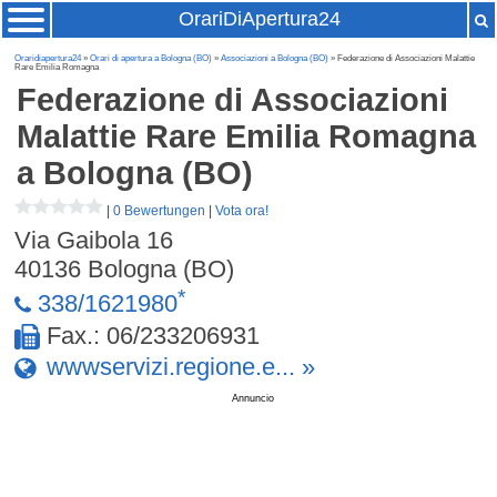
OrariDiApertura24
Oraridiapertura24
»
Orari di apertura a Bologna (BO)
»
Associazioni a Bologna (BO)
» Federazione di Associazioni Malattie
Rare Emilia Romagna
Federazione di Associazioni
Malattie Rare Emilia Romagna
a Bologna (BO)
|
0 Bewertungen
|
Vota ora!
Via Gaibola 16
40136
Bologna (BO)
*
338/1621980
Fax.: 06/233206931
wwwservizi.regione.e... »
Annuncio