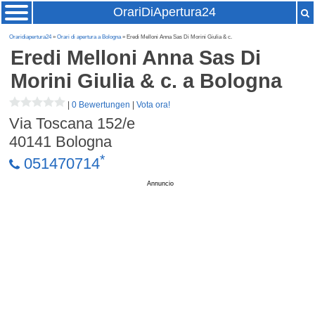
OrariDiApertura24
Oraridiapertura24
»
Orari di apertura a Bologna
» Eredi Melloni Anna Sas Di Morini Giulia & c.
Eredi Melloni Anna Sas Di
Morini Giulia & c.
a Bologna
|
0 Bewertungen
|
Vota ora!
Via Toscana 152/e
40141
Bologna
*
051470714
Annuncio