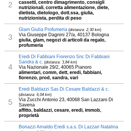
cassetti, centro dimagrimento, consigli
2
nutrizionali, corretta alimentazione, diete,
dietista, dietologo, dott.ssa, giulia,
nutrizionista, perdita di peso
Glam Giulia Profumeria
(
distanza: 2,30 km
)
Via Giuseppe Dagnini 27/a, 40137 Bologna
3
giulia, glam, negozi di articoli da regalo,
profumeria
Eredi Di Fabbiani Fiorenzo Snc Di Fabbiani
Sandra & c.
(
distanza: 3,84 km
)
4
Via Nazionale 29/2, 40065 Pianoro
alimentari, comm, dett, eredi, fabbiani,
fiorenzo, prod, sandra, vari
Eredi Baldazzi Sas Di Cesare Baldazzi & c.
(
distanza: 6,04 km
)
Via Zucchi Antonio 23, 40068 San Lazzaro Di
5
Savena
affitto, baldazzi, cesare, eredi, immob,
proprietà
Bonazzi Arnaldo Eredi s.a.s. Di Lazzari Natalina