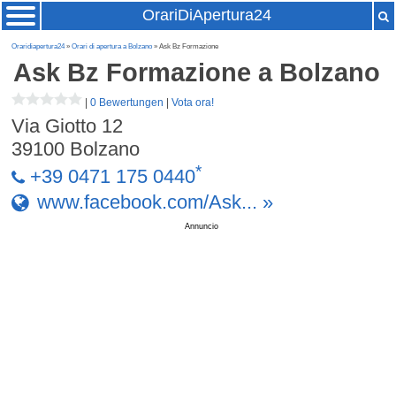
OrariDiApertura24
Oraridiapertura24
»
Orari di apertura a Bolzano
» Ask Bz Formazione
Ask Bz Formazione
a Bolzano
|
0 Bewertungen
|
Vota ora!
Via Giotto 12
39100
Bolzano
*
+39 0471 175 0440
www.facebook.com/Ask... »
Annuncio