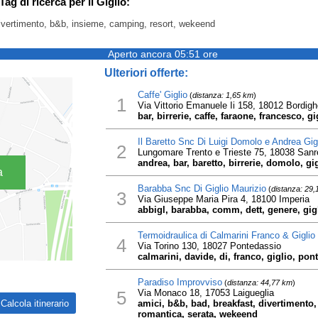
Tag di ricerca per Il Giglio:
 divertimento, b&b, insieme, camping, resort, wekeend
Aperto ancora 05:51 ore
Ulteriori offerte:
Caffe' Giglio
(
distanza: 1,65 km
)
1
Via Vittorio Emanuele Ii 158, 18012 Bordigh
bar, birrerie, caffe, faraone, francesco, g
Il Baretto Snc Di Luigi Domolo e Andrea Gig
2
Lungomare Trento e Trieste 75, 18038 San
andrea, bar, baretto, birrerie, domolo, gi
a
Barabba Snc Di Giglio Maurizio
(
distanza: 29,
3
Via Giuseppe Maria Pira 4, 18100 Imperia
abbigl, barabba, comm, dett, genere, gig
Termoidraulica di Calmarini Franco & Giglio
4
Via Torino 130, 18027 Pontedassio
calmarini, davide, di, franco, giglio, po
Paradiso Improvviso
(
distanza: 44,77 km
)
5
Via Monaco 18, 17053 Laigueglia
amici, b&b, bad, breakfast, divertimento, 
romantica, serata, wekeend