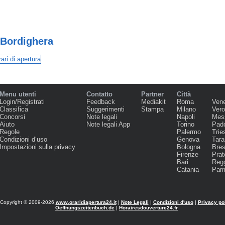
a Bordighera
Menu utenti
Contatto
Partner
Città
Login/Registrati
Feedback
Mediakit
Roma
Ven
Classifica
Suggerimenti
Stampa
Milano
Ver
Concorsi
Note legali
Napoli
Mes
Aiuto
Note legali App
Torino
Pad
Regole
Palermo
Trie
Condizioni d‘uso
Genova
Tara
Impostazioni sulla privacy
Bologna
Bres
Firenze
Prat
Bari
Regg
Catania
Par
Copyright © 2009-2026
www.oraridiapertura24.it
|
Note Legali
|
Condizioni d'uso
|
Privacy po
Oeffnungszeitenbuch.de
|
Horairesdouverture24.fr