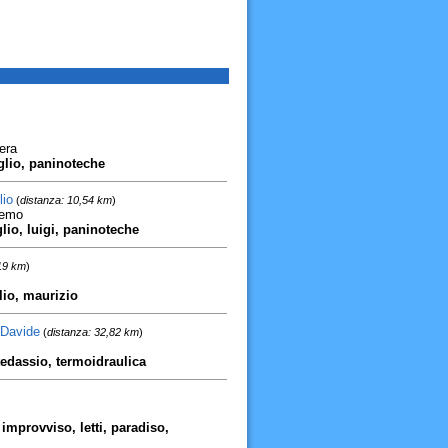
era
iglio, paninoteche
lio
(
distanza: 10,54 km
)
remo
glio, luigi, paninoteche
19 km
)
lio, maurizio
 Davide
(
distanza: 32,82 km
)
ntedassio, termoidraulica
improvviso, letti, paradiso,