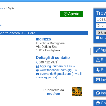
era
» Il Giglio
Trov
🕒 Aperto
a!
Aperto ancora 05:51 ore
Most
Indirizzo
Il Giglio
a Bordighera
Via Defisiu Snc
Agg
18012
Bordighera
Dettagli di contatto
Seg
*
349 422 7971
Aggiungi numero di Fax »
Per
www.facebook.com/gig... »
cverrando
@
gmail
.
com
(Invia il
messaggio ora)
Inv
Pubblicato da
Ins
petitfleur
Com