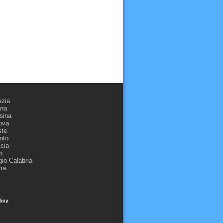
ezia
ona
sina
ova
ste
nto
cia
o
io Calabria
ma
licy