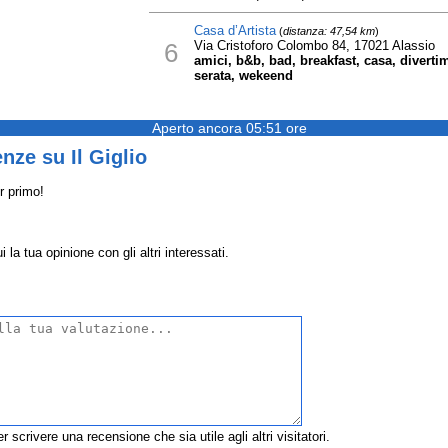
Casa d’Artista
(
distanza: 47,54 km
)
6
Via Cristoforo Colombo 84, 17021 Alassio
amici, b&b, bad, breakfast, casa, divertime
serata, wekeend
Aperto ancora 05:51 ore
nze su Il Giglio
r primo!
 la tua opinione con gli altri interessati.
r scrivere una recensione che sia utile agli altri visitatori.