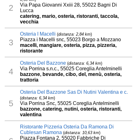
Via Papa Giovanni Xxiii 28, 55022 Bagni Di
2
Lucca
catering, mario, osteria, ristoranti, taccola,
vecchia
Osteria I Macelli
(
distanza: 2,84 km
)
Piazza i Macelli snc, 55023 Borgo a Mozzano
3
macelli, mangiare, osteria, pizza, pizzeria,
ristorante
Osteria Del Bazzone
(
distanza: 6,34 km
)
Via Porrina s.n.c., 55025 Coreglia Antelminelli
4
bazzone, bevande, cibo, del, menù, osteria,
trattoria
Osteria Del Bazzone Sas Di Nutini Valentina e c.
(
distanza: 6,34 km
)
5
Via Porrina Snc, 55025 Coreglia Antelminelli
bazzone, catering, nutini, osteria, ristoranti,
valentina
Ristorante Pizzeria Osteria Da Ramona Di
Cublesan Ramona
(
distanza: 10,63 km
)
Piazza Fontana 2, 55020 Fabbriche Di