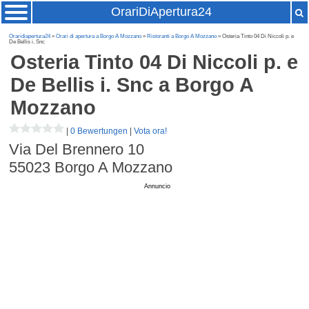
OrariDiApertura24
Oraridiapertura24
»
Orari di apertura a Borgo A Mozzano
»
Ristoranti a Borgo A Mozzano
» Osteria Tinto 04 Di Niccoli p. e
De Bellis i. Snc
Osteria Tinto 04 Di Niccoli p. e
De Bellis i. Snc
a Borgo A
Mozzano
|
0 Bewertungen
|
Vota ora!
Via Del Brennero 10
55023
Borgo A Mozzano
Annuncio