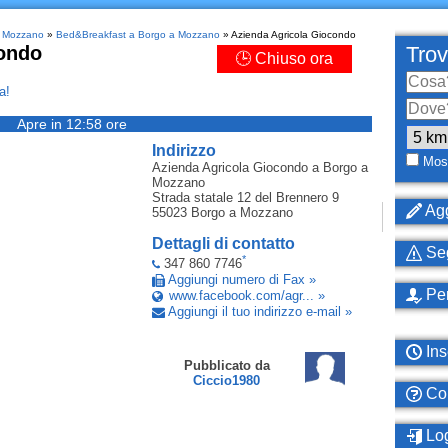
 a Mozzano
»
Bed&Breakfast a Borgo a Mozzano
» Azienda Agricola Giocondo
ondo
Trov
🕒 Chiuso ora
a!
Apre in 12:58 ore
Indirizzo
Most
Azienda Agricola Giocondo
a Borgo a
Mozzano
Strada statale 12 del Brennero 9
Agg
55023
Borgo a Mozzano
Dettagli di contatto
Seg
*
347 860 7746
Aggiungi numero di Fax »
Per
www.facebook.com/agr... »
Aggiungi il tuo indirizzo e-mail »
Ins
Pubblicato da
Ciccio1980
Com
Log