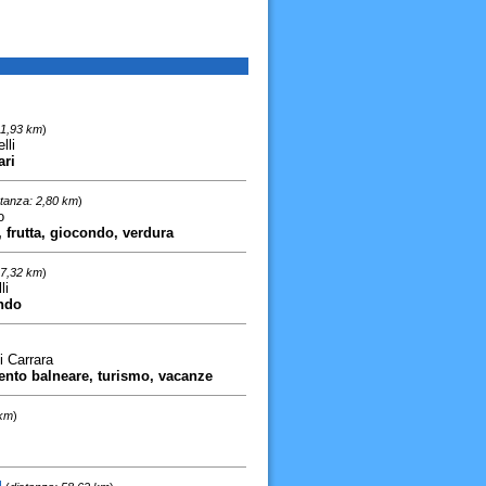
 1,93 km
)
lli
ari
stanza: 2,80 km
)
o
, frutta, giocondo, verdura
 7,32 km
)
li
ondo
i Carrara
ento balneare, turismo, vacanze
 km
)