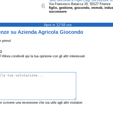
Setti Giocondo e Figlio Luigi Successore Sr
6
Via Francesco Baracca 20, 50127 Firenze
figlio, gestione, giocondo, immob, industri
successore
Apre in 12:58 ore
enze su Azienda Agricola Giocondo
r primo!
o
lora condividi qui la tua opinione con gli altri interessati.
r scrivere una recensione che sia utile agli altri visitatori.