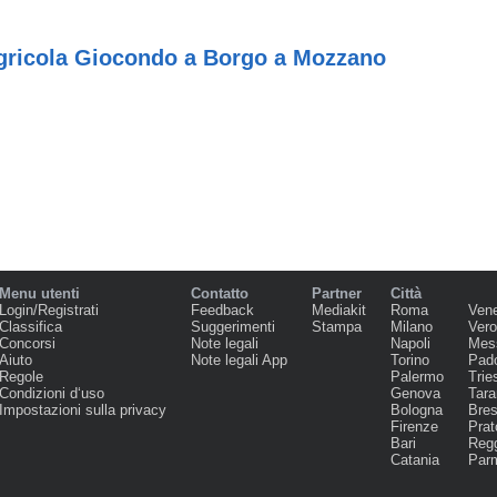
gricola Giocondo a Borgo a Mozzano
Menu utenti
Contatto
Partner
Città
Login/Registrati
Feedback
Mediakit
Roma
Ven
Classifica
Suggerimenti
Stampa
Milano
Ver
Concorsi
Note legali
Napoli
Mes
Aiuto
Note legali App
Torino
Pad
Regole
Palermo
Trie
Condizioni d‘uso
Genova
Tara
Impostazioni sulla privacy
Bologna
Bres
Firenze
Prat
Bari
Regg
Catania
Par