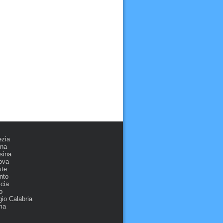
ezia
ona
sina
ova
ste
nto
cia
o
io Calabria
ma