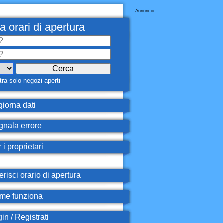
Annuncio
a orari di apertura
ra solo negozi aperti
iorna dati
nala errore
 i proprietari
erisci orario di apertura
e funziona
in / Registrati