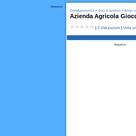
Annuncio
Oraridiapertura24
»
Orari di apertura a Borgo
Azienda Agricola Gioc
|
0 Valutazioni
|
Vota or
Annuncio