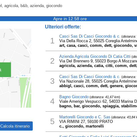
el, agricola, b&b, azienda, giocondo
Apre in 12:58 ore
Ulteriori offerte:
Casci Sas Di Casci Giocondo & c.
(
distanza:
1
Via Della Rocca 2, 55025 Coreglia Antelmine
art, casa, casci, comm, dett, giocondo, v
Azienda Agricola Giocondo Di Catia Citti
(
di
2
Via Del Brennero 9, 55023 Borgo A Mozzan
agricola, azienda, catia, citti, comm, dett
a
Casci Sas Di Casci Giocondo & c.
(
distanza:
3
Via Nazionale 28, 55025 Coreglia Antelminel
abbigl, casci, comm, dett, genere, gioc
Bagno Giocondo
(
distanza: 41,67 km
)
4
Viale Amerigo Vespucci 62, 54033 Marina D
bagno, bar, giocondo, spiaggia, stabilim
Martorelli Giocondo e C. Sas
(
distanza: 43,84
5
VIA RIMINI 27, 59100 PRATO
c., giocondo, martorelli