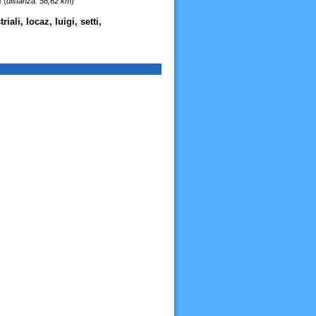
l
(
distanza: 58,62 km
)
ali, locaz, luigi, setti,