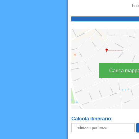
hot
Carica mapp
Calcola itinerario: